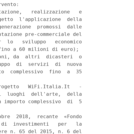
vento: 

azione,   realizzazione   e

etto  l'applicazione  della

enerazione  promossi  dalle

tazione pre-commerciale del

  lo   sviluppo   economico

ino a 60 milioni di euro); 

ni, da  altri  dicasteri  o

ppo  di  servizi  di  nuova

o  complessivo  fino  a  35

ogetto   WiFi.Italia.It   -

  luoghi  dell'arte,  della

 importo complessivo  di  5

bre  2018,  recante  «Fondo

di  investimenti   per   la

re n. 65 del 2015, n. 6 del
