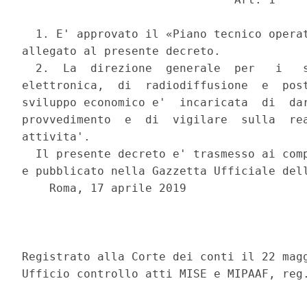
  1. E' approvato il «Piano tecnico operat
allegato al presente decreto. 

  2.  La  direzione  generale  per   i   s
elettronica,  di  radiodiffusione  e  post
sviluppo economico e'  incaricata  di  dar
provvedimento  e  di  vigilare  sulla  rea
attivita'. 

  Il presente decreto e' trasmesso ai comp
e pubblicato nella Gazzetta Ufficiale dell
    Roma, 17 aprile 2019 

                                          
Registrato alla Corte dei conti il 22 magg
Ufficio controllo atti MISE e MIPAAF, reg.