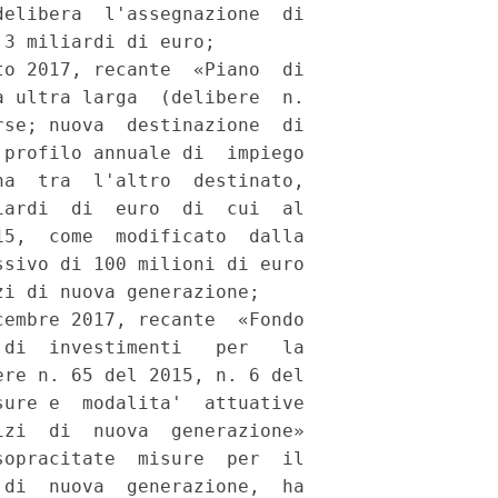
elibera  l'assegnazione  di

3 miliardi di euro; 

o 2017, recante  «Piano  di

 ultra larga  (delibere  n.

se; nuova  destinazione  di

profilo annuale di  impiego

a  tra  l'altro  destinato,

ardi  di  euro  di  cui  al

5,  come  modificato  dalla

sivo di 100 milioni di euro

i di nuova generazione; 

embre 2017, recante  «Fondo

di  investimenti   per   la

re n. 65 del 2015, n. 6 del

ure e  modalita'  attuative

zi  di  nuova  generazione»

opracitate  misure  per  il

di  nuova  generazione,  ha
