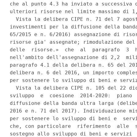
che al punto 4.3 ha inviato a successiva d
ulteriori risorse nel limite massimo di 1,
  Vista la delibera CIPE n. 71 del 7 agost
investimenti per la diffusione della banda
65/2015 e n. 6/2016) assegnazione di risor
risorse gia' assegnate; rimodulazione del 
delle  risorse.»  che  al  paragrafo  3  h
nell'ambito dell'assegnazione di 2,2  mili
paragrafo 4.1 della delibera n. 65 del 201
delibera n. 6 del 2016, un importo comples
per sostenere lo sviluppo di beni e serviz
  Vista la delibera CIPE n. 105 del 22 dic
sviluppo  e  coesione  2014-2020:  piano  
diffusione della banda ultra larga (delibe
2016 e n. 71 del 2017). Individuazione mis
per sostenere lo sviluppo di beni e  servi
che, con particolare  riferimento  alle  s
sostegno allo sviluppo di beni e servizi  