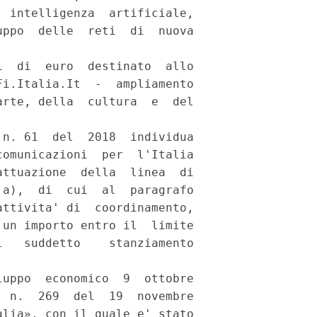
 intelligenza  artificiale,

ppo  delle  reti  di  nuova

  di  euro  destinato  allo

i.Italia.It  -  ampliamento

rte, della  cultura  e  del

n. 61  del  2018  individua

omunicazioni  per  l'Italia

ttuazione  della  linea  di

a),  di  cui  al  paragrafo

ttivita' di  coordinamento,

un importo entro il  limite

   suddetto    stanziamento

uppo  economico  9  ottobre

 n.  269  del  19  novembre

lia», con il quale e' stato
