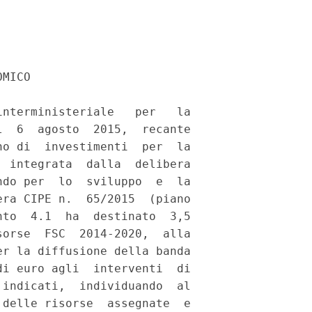
MICO 

nterministeriale   per   la

  6  agosto  2015,  recante

o di  investimenti  per  la

 integrata  dalla  delibera

do per  lo  sviluppo  e  la

ra CIPE n.  65/2015  (piano

to  4.1  ha  destinato  3,5

orse  FSC  2014-2020,  alla

r la diffusione della banda

i euro agli  interventi  di

indicati,  individuando  al

delle risorse  assegnate  e
