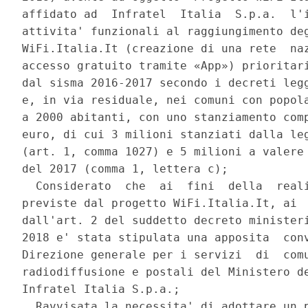
affidato ad  Infratel  Italia  S.p.a.  l'i
attivita' funzionali al raggiungimento deg
WiFi.Italia.It (creazione di una rete  naz
accesso gratuito tramite «App») prioritari
dal sisma 2016-2017 secondo i decreti legg
e, in via residuale, nei comuni con popola
a 2000 abitanti, con uno stanziamento comp
euro, di cui 3 milioni stanziati dalla leg
(art. 1, comma 1027) e 5 milioni a valere 
del 2017 (comma 1, lettera c); 

  Considerato  che  ai  fini  della  reali
previste dal progetto WiFi.Italia.It, ai  
dall'art. 2 del suddetto decreto ministeri
2018 e' stata stipulata una apposita  conv
Direzione generale per i servizi  di  comu
radiodiffusione e postali del Ministero de
Infratel Italia S.p.a.; 

  Ravvisata la necessita' di adottare un p