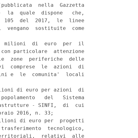
pubblicata  nella  Gazzetta

  la  quale  dispone   che,

 105  del  2017,  le  linee

  vengano  sostituite  come

 milioni  di  euro  per  il

con particolare  attenzione

e  zone  periferiche  delle

i  comprese  le  azioni  di

ni e  le  comunita'  locali

ioni di euro per azioni  di

popolamento   del   Sistema

strutture - SINFI,  di  cui

raio 2016, n. 33; 

lioni di euro per  progetti

trasferimento  tecnologico,

rritoriali,  relativi  alle
