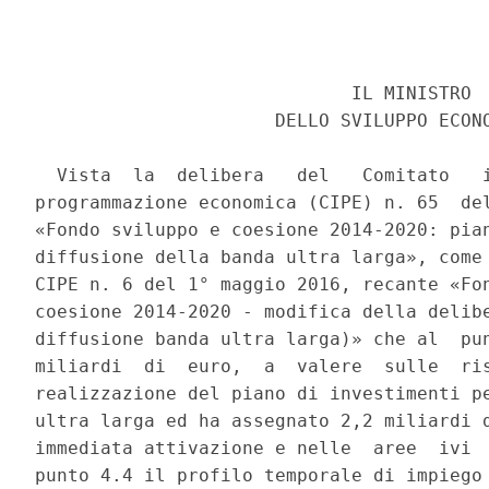
                             IL MINISTRO 

                      DELLO SVILUPPO ECONO
  Vista  la  delibera   del   Comitato   i
programmazione economica (CIPE) n. 65  del
«Fondo sviluppo e coesione 2014-2020: pian
diffusione della banda ultra larga», come 
CIPE n. 6 del 1° maggio 2016, recante «Fon
coesione 2014-2020 - modifica della delibe
diffusione banda ultra larga)» che al  pun
miliardi  di  euro,  a  valere  sulle  ris
realizzazione del piano di investimenti pe
ultra larga ed ha assegnato 2,2 miliardi d
immediata attivazione e nelle  aree  ivi  
punto 4.4 il profilo temporale di impiego 