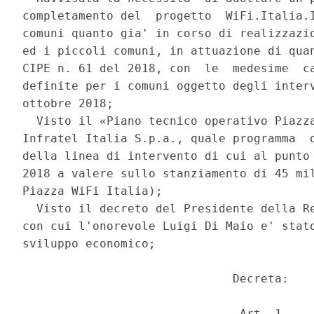
completamento del  progetto  WiFi.Italia.I
comuni quanto gia' in corso di realizzazio
ed i piccoli comuni, in attuazione di quan
CIPE n. 61 del 2018, con  le  medesime  ca
definite per i comuni oggetto degli interv
ottobre 2018; 

  Visto il «Piano tecnico operativo Piazza
Infratel Italia S.p.a., quale programma  o
della linea di intervento di cui al punto 
2018 a valere sullo stanziamento di 45 mil
Piazza WiFi Italia); 

  Visto il decreto del Presidente della Re
con cui l'onorevole Luigi Di Maio e' stato
sviluppo economico; 

                              Decreta: 

                               Art. 1 
