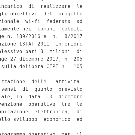
ncarico  di  realizzare  le

li obiettivi  del  progetto

ionale  wi-fi  federata  ad

amente nei  comuni  colpiti

e n. 189/2016 e  n.  8/2017

zione ISTAT-2011  inferiore

lessivo pari 8  milioni  di

ge 27 dicembre 2017, n. 205

sulla delibera CIPE n.  105

zzazione  delle   attivita'

sensi  di  quanto  previsto

ale, in  data  10  dicembre

enzione  operativa  tra  la

nicazione  elettronica,  di

llo sviluppo  economico  ed

rogramma operativo  per  il
