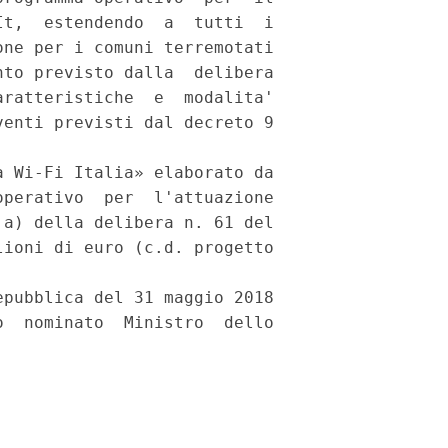
t,  estendendo  a  tutti  i

ne per i comuni terremotati

to previsto dalla  delibera

ratteristiche  e  modalita'

enti previsti dal decreto 9

 Wi-Fi Italia» elaborato da

perativo  per  l'attuazione

a) della delibera n. 61 del

ioni di euro (c.d. progetto

pubblica del 31 maggio 2018

  nominato  Ministro  dello
