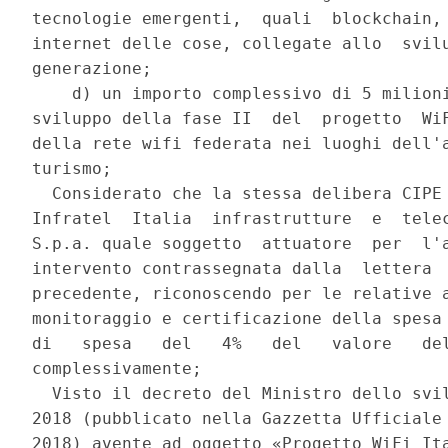
tecnologie emergenti,  quali  blockchain, 
internet delle cose, collegate allo  svilu
generazione; 

    d) un importo complessivo di 5 milioni
sviluppo della fase II  del  progetto  WiF
della rete wifi federata nei luoghi dell'a
turismo; 

  Considerato che la stessa delibera CIPE 
Infratel  Italia  infrastrutture  e  telec
S.p.a. quale soggetto  attuatore  per  l'a
intervento contrassegnata dalla  lettera  
precedente, riconoscendo per le relative a
monitoraggio e certificazione della spesa 
di   spesa   del   4%   del   valore   del
complessivamente; 

  Visto il decreto del Ministro dello svil
2018 (pubblicato nella Gazzetta Ufficiale 
2018) avente ad oggetto «Progetto WiFi Ita