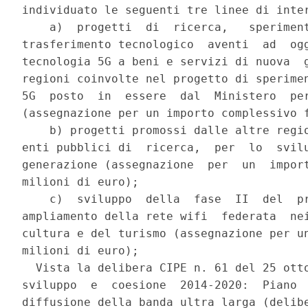
individuato le seguenti tre linee di inter
    a)  progetti  di  ricerca,   speriment
trasferimento tecnologico  aventi  ad  ogg
tecnologia 5G a beni e servizi di nuova  g
regioni coinvolte nel progetto di sperimen
5G  posto  in  essere  dal  Ministero  per
(assegnazione per un importo complessivo f
    b) progetti promossi dalle altre regio
enti pubblici di  ricerca,  per  lo  svilu
generazione (assegnazione  per  un  import
milioni di euro); 

    c)  sviluppo  della  fase  II  del  pr
ampliamento della rete wifi  federata  nei
cultura e del turismo (assegnazione per un
milioni di euro); 

  Vista la delibera CIPE n. 61 del 25 otto
sviluppo  e  coesione  2014-2020:  Piano  
diffusione della banda ultra larga (delibe