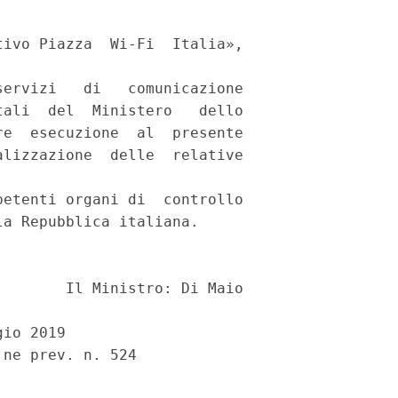
ivo Piazza  Wi-Fi  Italia»,

ervizi   di   comunicazione

ali  del  Ministero   dello

e  esecuzione  al  presente

lizzazione  delle  relative

etenti organi di  controllo

a Repubblica italiana. 

       Il Ministro: Di Maio 

io 2019 

ne prev. n. 524 
