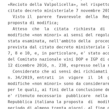
«Recioto della Valpolicella», nel rispetto
citato decreto ministeriale 7 novembre 201
  Visto il  parere  favorevole  della  Reg
proposta di modifica; 

  Atteso  che  la  citata  richiesta  di  
modifiche «non minori» ai sensi del regola
stata esaminata, nell'ambito della  proced
prevista dal citato decreto ministeriale 7
7, 8 e 10, e, in particolare, e' stato acq
del Comitato nazionale vini DOP e IGP di c
12 dicembre 2016, n. 238, espresso nella r
  Considerato che ai sensi dei richiamati 
n. 34/2019, entrati  in  vigore  il  14  g
modifiche «non minori» sono da considerare
per le quali, ai fini della conclusione de
e' ritenuto necessario  pubblicare  nella 
Repubblica italiana la proposta  di  modif
periodo di almeno trenta giorni, al fine d