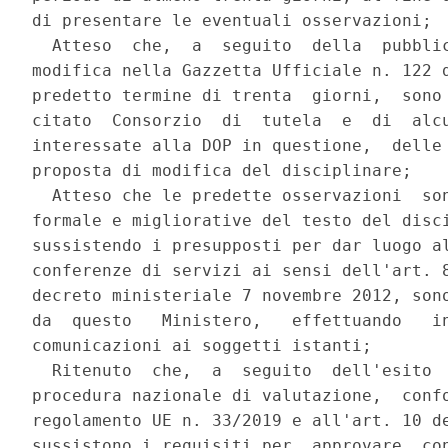
di presentare le eventuali osservazioni; 

  Atteso  che,  a  seguito  della  pubblic
modifica nella Gazzetta Ufficiale n. 122 d
predetto termine di trenta  giorni,  sono 
citato  Consorzio  di  tutela  e  di  alcu
interessate alla DOP in questione,  delle 
proposta di modifica del disciplinare; 

  Atteso che le predette osservazioni  son
formale e migliorative del testo del disci
sussistendo i presupposti per dar luogo al
conferenze di servizi ai sensi dell'art. 8
decreto ministeriale 7 novembre 2012, sono
da  questo   Ministero,   effettuando   in
comunicazioni ai soggetti istanti; 

  Ritenuto  che,  a  seguito  dell'esito  
procedura nazionale di valutazione,  confo
regolamento UE n. 33/2019 e all'art. 10 de
sussistono i requisiti per  approvare  con