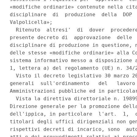
«modifiche ordinarie» contenute nella cita
disciplinare  di  produzione  della  DOP  
Valpolicella»; 

  Ritenuto  altresi'  di  dover  procedere
presente decreto di  approvazione  delle  
disciplinare di produzione in questione, n
delle stesse «modifiche ordinarie» alla Co
sistema informativo messo a disposizione a
1, lettera a) del regolamento (UE) n. 34/2
  Visto il decreto legislativo 30 marzo 20
generali  sull'ordinamento   del   lavoro 
Amministrazioni pubbliche ed in particolar
  Vista la direttiva direttoriale n. 19899
Direzione generale per la promozione della
dell'ippica, in particolare  l'art.  1,  c
titolari degli uffici dirigenziali non gen
rispettivi decreti di incarico, sono  auto
atti e dei provvedimenti relativi ai proce