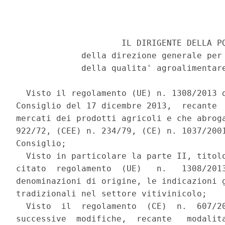
                     IL DIRIGENTE DELLA PQ
             della direzione generale per 
             della qualita' agroalimentare
  Visto il regolamento (UE) n. 1308/2013 d
Consiglio del 17 dicembre 2013,  recante  
mercati dei prodotti agricoli e che abroga
922/72, (CEE) n. 234/79, (CE) n. 1037/2001
Consiglio; 

  Visto in particolare la parte II, titolo
citato  regolamento  (UE)   n.   1308/2013
denominazioni di origine, le indicazioni g
tradizionali nel settore vitivinicolo; 

  Visto  il  regolamento  (CE)  n.  607/20
successive  modifiche,  recante   modalita