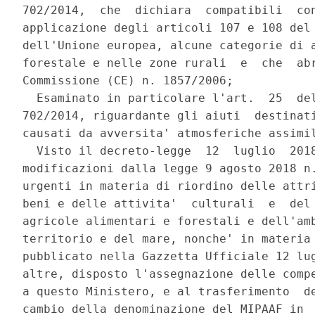
702/2014,  che  dichiara  compatibili  con
applicazione degli articoli 107 e 108 del 
dell'Unione europea, alcune categorie di a
forestale e nelle zone rurali  e  che  abr
Commissione (CE) n. 1857/2006; 

  Esaminato in particolare l'art.  25  del
702/2014, riguardante gli aiuti  destinati
causati da avversita' atmosferiche assimil
  Visto il decreto-legge  12  luglio  2018
modificazioni dalla legge 9 agosto 2018 n.
urgenti in materia di riordino delle attri
beni e delle attivita'  culturali  e  del 
agricole alimentari e forestali e dell'amb
territorio e del mare, nonche' in materia 
pubblicato nella Gazzetta Ufficiale 12 lug
altre, disposto l'assegnazione delle compe
a questo Ministero, e al trasferimento  de
cambio della denominazione del MIPAAF in  