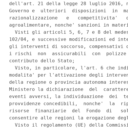
dell'art. 21 della legge 28 luglio 2016, n
Governo e  ulteriori  disposizioni  in  ma
razionalizzazione   e   competitivita'   d
agroalimentare, nonche' sanzioni in materi
  Visti gli articoli 5, 6, 7 e 8 del medes
102/04, e successive modificazioni ed inte
gli interventi di soccorso, compensativi d
i rischi  non  assicurabili  con  polizze 
contributo dello Stato; 

  Visto, in particolare, l'art. 6 che indi
modalita' per l'attivazione degli interven
della regione o provincia autonoma interes
Ministero la dichiarazione  del  carattere
eventi avversi, la individuazione  dei  te
provvidenze concedibili,  nonche'  la  rip
risorse  finanziarie  del  Fondo  di   sol
consentire alle regioni la erogazione degl
  Visto il regolamento (UE) della Commissi