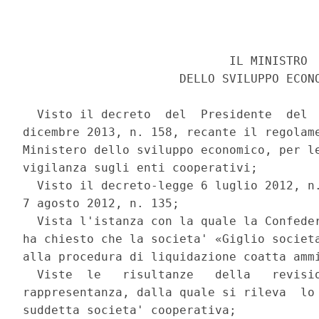
                             IL MINISTRO 

                      DELLO SVILUPPO ECONO
  Visto il decreto  del  Presidente  del  
dicembre 2013, n. 158, recante il regolame
Ministero dello sviluppo economico, per le
vigilanza sugli enti cooperativi; 

  Visto il decreto-legge 6 luglio 2012, n.
7 agosto 2012, n. 135; 

  Vista l'istanza con la quale la Confeder
ha chiesto che la societa' «Giglio societa
alla procedura di liquidazione coatta ammi
  Viste  le   risultanze   della   revisio
rappresentanza, dalla quale si rileva  lo 
suddetta societa' cooperativa; 
