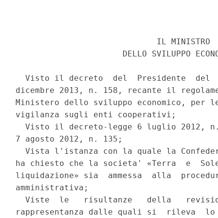
                             IL MINISTRO 

                      DELLO SVILUPPO ECONO
  Visto il decreto  del  Presidente  del  
dicembre 2013, n. 158, recante il regolame
Ministero dello sviluppo economico, per le
vigilanza sugli enti cooperativi; 

  Visto il decreto-legge 6 luglio 2012, n.
7 agosto 2012, n. 135; 

  Vista l'istanza con la quale la Confeder
ha chiesto che la societa' «Terra  e  Sole
liquidazione» sia  ammessa  alla  procedur
amministrativa; 

  Viste  le   risultanze   della   revisio
rappresentanza dalle quali si  rileva  lo 