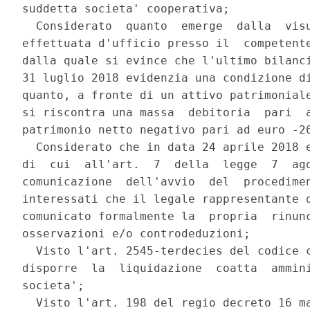
suddetta societa' cooperativa; 

  Considerato  quanto  emerge  dalla  visu
effettuata d'ufficio presso il  competente
dalla quale si evince che l'ultimo bilanci
31 luglio 2018 evidenzia una condizione di
quanto, a fronte di un attivo patrimoniale
si riscontra una massa  debitoria  pari  a
patrimonio netto negativo pari ad euro -26
  Considerato che in data 24 aprile 2018 e
di  cui  all'art.  7  della  legge  7  ago
comunicazione  dell'avvio  del  procedimen
interessati che il legale rappresentante d
comunicato formalmente la  propria  rinunc
osservazioni e/o controdeduzioni; 

  Visto l'art. 2545-terdecies del codice c
disporre  la  liquidazione  coatta  ammini
societa'; 

  Visto l'art. 198 del regio decreto 16 ma