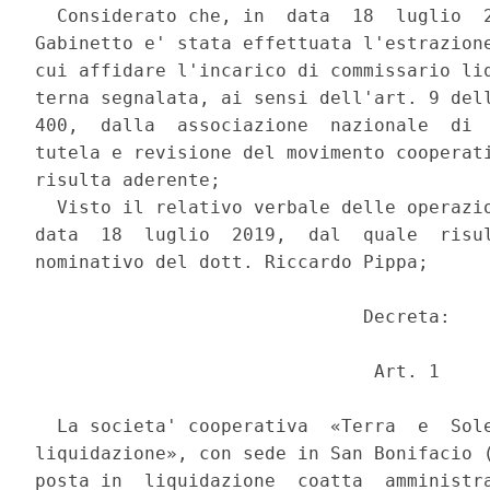
  Considerato che, in  data  18  luglio  2
Gabinetto e' stata effettuata l'estrazione
cui affidare l'incarico di commissario liq
terna segnalata, ai sensi dell'art. 9 dell
400,  dalla  associazione  nazionale  di  
tutela e revisione del movimento cooperati
risulta aderente; 

  Visto il relativo verbale delle operazio
data  18  luglio  2019,  dal  quale  risul
nominativo del dott. Riccardo Pippa; 

                              Decreta: 

                               Art. 1 

  La societa' cooperativa  «Terra  e  Sole
liquidazione», con sede in San Bonifacio (
posta in  liquidazione  coatta  amministra