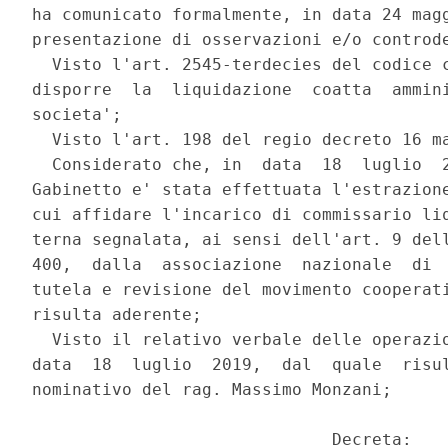
ha comunicato formalmente, in data 24 magg
presentazione di osservazioni e/o controde
  Visto l'art. 2545-terdecies del codice c
disporre  la  liquidazione  coatta  ammini
societa'; 

  Visto l'art. 198 del regio decreto 16 ma
  Considerato che, in  data  18  luglio  2
Gabinetto e' stata effettuata l'estrazione
cui affidare l'incarico di commissario liq
terna segnalata, ai sensi dell'art. 9 dell
400,  dalla  associazione  nazionale  di  
tutela e revisione del movimento cooperati
risulta aderente; 

  Visto il relativo verbale delle operazio
data  18  luglio  2019,  dal  quale  risul
nominativo del rag. Massimo Monzani; 

                              Decreta: 
