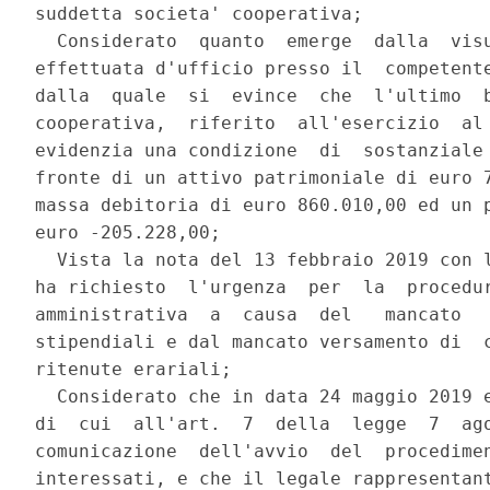
suddetta societa' cooperativa; 

  Considerato  quanto  emerge  dalla  visu
effettuata d'ufficio presso il  competente
dalla  quale  si  evince  che  l'ultimo  b
cooperativa,  riferito  all'esercizio  al 
evidenzia una condizione  di  sostanziale 
fronte di un attivo patrimoniale di euro 7
massa debitoria di euro 860.010,00 ed un p
euro -205.228,00; 

  Vista la nota del 13 febbraio 2019 con l
ha richiesto  l'urgenza  per  la  procedur
amministrativa  a  causa  del   mancato   
stipendiali e dal mancato versamento di  c
ritenute erariali; 

  Considerato che in data 24 maggio 2019 e
di  cui  all'art.  7  della  legge  7  ago
comunicazione  dell'avvio  del  procedimen
interessati, e che il legale rappresentant