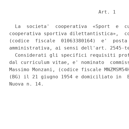
                               Art. 1 

  La  societa'  cooperativa  «Sport  e  cu
cooperativa sportiva dilettantistica»,  co
(codice  fiscale  01063380164)  e'  posta 
amministrativa, ai sensi dell'art. 2545-te
  Considerati gli specifici requisiti prof
dal curriculum vitae, e' nominato  commiss
Massimo Monzani, (codice fiscale MNZMSM54H
(BG) il 21 giugno 1954 e domiciliato in  B