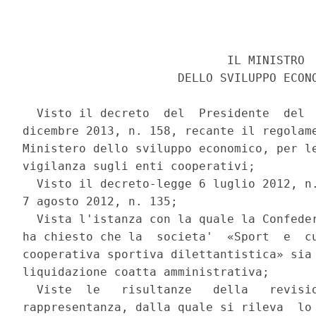
                             IL MINISTRO 

                      DELLO SVILUPPO ECONO
  Visto il decreto  del  Presidente  del  
dicembre 2013, n. 158, recante il regolame
Ministero dello sviluppo economico, per le
vigilanza sugli enti cooperativi; 

  Visto il decreto-legge 6 luglio 2012, n.
7 agosto 2012, n. 135; 

  Vista l'istanza con la quale la Confeder
ha chiesto che la  societa'  «Sport  e  cu
cooperativa sportiva dilettantistica» sia 
liquidazione coatta amministrativa; 

  Viste  le   risultanze   della   revisio
rappresentanza, dalla quale si rileva  lo 