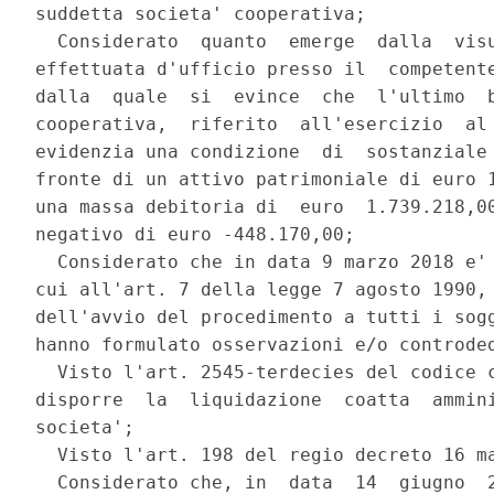
suddetta societa' cooperativa; 

  Considerato  quanto  emerge  dalla  visu
effettuata d'ufficio presso il  competente
dalla  quale  si  evince  che  l'ultimo  b
cooperativa,  riferito  all'esercizio  al 
evidenzia una condizione  di  sostanziale 
fronte di un attivo patrimoniale di euro 1
una massa debitoria di  euro  1.739.218,00
negativo di euro -448.170,00; 

  Considerato che in data 9 marzo 2018 e' 
cui all'art. 7 della legge 7 agosto 1990, 
dell'avvio del procedimento a tutti i sogg
hanno formulato osservazioni e/o controded
  Visto l'art. 2545-terdecies del codice c
disporre  la  liquidazione  coatta  ammini
societa'; 

  Visto l'art. 198 del regio decreto 16 ma
  Considerato che, in  data  14  giugno  2