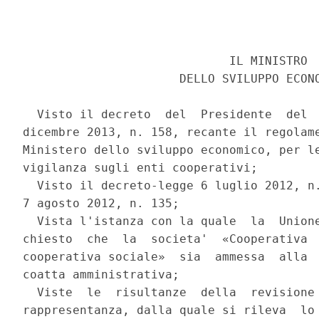
                             IL MINISTRO 

                      DELLO SVILUPPO ECONO
  Visto il decreto  del  Presidente  del  
dicembre 2013, n. 158, recante il regolame
Ministero dello sviluppo economico, per le
vigilanza sugli enti cooperativi; 

  Visto il decreto-legge 6 luglio 2012, n.
7 agosto 2012, n. 135; 

  Vista l'istanza con la quale  la  Unione
chiesto  che  la  societa'  «Cooperativa  
cooperativa sociale»  sia  ammessa  alla  
coatta amministrativa; 

  Viste  le  risultanze  della  revisione 
rappresentanza, dalla quale si rileva  lo 