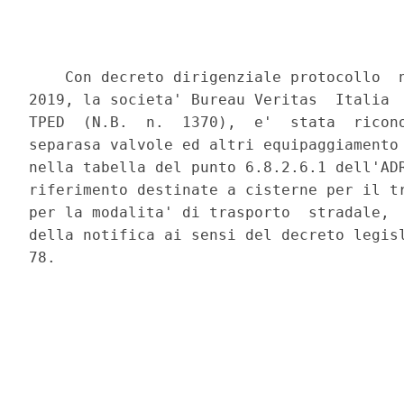
    Con decreto dirigenziale protocollo  n
2019, la societa' Bureau Veritas  Italia  
TPED  (N.B.  n.  1370),  e'  stata  ricono
separasa valvole ed altri equipaggiamento 
nella tabella del punto 6.8.2.6.1 dell'ADR
riferimento destinate a cisterne per il tr
per la modalita' di trasporto  stradale,  
della notifica ai sensi del decreto legisl