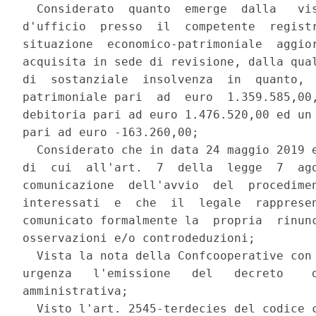
  Considerato  quanto  emerge  dalla   vis
d'ufficio  presso  il  competente  registr
situazione  economico-patrimoniale  aggior
acquisita in sede di revisione, dalla qual
di  sostanziale  insolvenza  in  quanto,  
patrimoniale pari  ad  euro  1.359.585,00,
debitoria pari ad euro 1.476.520,00 ed un 
pari ad euro -163.260,00; 

  Considerato che in data 24 maggio 2019 e
di  cui  all'art.  7  della  legge  7  ago
comunicazione  dell'avvio  del  procedimen
interessati  e  che  il  legale  rappresen
comunicato formalmente la  propria  rinunc
osservazioni e/o controdeduzioni; 

  Vista la nota della Confcooperative con 
urgenza   l'emissione   del   decreto    d
amministrativa; 

  Visto l'art. 2545-terdecies del codice c