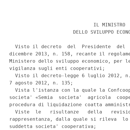
                             IL MINISTRO 

                      DELLO SVILUPPO ECONO
  Visto il decreto  del  Presidente  del  
dicembre 2013, n. 158, recante il regolame
Ministero dello sviluppo economico, per le
vigilanza sugli enti cooperativi; 

  Visto il decreto-legge 6 luglio 2012, n.
7 agosto 2012, n. 135; 

  Vista l'istanza con la quale la Confcoop
societa' «Semia  societa'  agricola  coope
procedura di liquidazione coatta amministr
  Viste  le   risultanze   della   revisio
rappresentanza, dalla quale si rileva  lo 
suddetta societa' cooperativa; 
