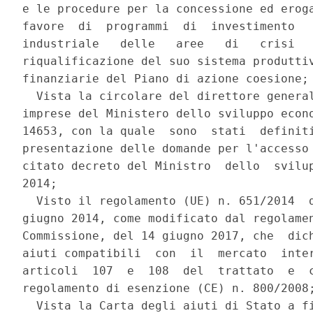
e le procedure per la concessione ed eroga
favore  di  programmi  di  investimento   
industriale   delle   aree   di   crisi   
riqualificazione del suo sistema produttiv
finanziarie del Piano di azione coesione; 
  Vista la circolare del direttore general
imprese del Ministero dello sviluppo econo
14653, con la quale  sono  stati  definiti
presentazione delle domande per l'accesso 
citato decreto del Ministro  dello  svilup
2014; 

  Visto il regolamento (UE) n. 651/2014  d
giugno 2014, come modificato dal regolamen
Commissione, del 14 giugno 2017, che  dich
aiuti compatibili  con  il  mercato  inter
articoli  107  e  108  del  trattato  e  c
regolamento di esenzione (CE) n. 800/2008;
  Vista la Carta degli aiuti di Stato a fi