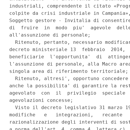
industriali, comprendente il citato «Progr
colpite da crisi industriale in Campania»,
Soggetto gestore - Invitalia di consentire
di  fruire  in  modo  piu'  agevole  delle
all'assunzione di personale; 

  Ritenuto, pertanto, necessario modificar
decreto ministeriale 13  febbraio  2014,  
beneficiarie  l'opportunita'  di  attinger
l'assunzione di personale, alla Macro area
singola area di riferimento territoriale; 
  Ritenuto, altresi', opportuno concedere 
anche la possibilita' di garantire la rest
agevolato  con  il  privilegio  speciale  
agevolazioni concesse; 

  Visto il decreto legislativo 31 marzo 19
modifiche   e   integrazioni,   recante   
razionalizzazione degli interventi di sost
a norma dell'art. 4, comma 4, lettera c), 