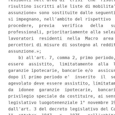
risultino iscritti alle liste di mobilita'
assunzione» sono sostituite dalle seguenti
si impegnano, nell'ambito del rispettivo  
procedere,  previa   verifica   della   su
professionali, prioritariamente alla selez
lavoratori  residenti  nella  Macro  area 
percettori di misure di sostegno al reddit
assunzione.»; 

    b) all'art. 7, comma 2, primo periodo,
essere  assistito,  limitatamente  alla  l
garanzie ipotecarie, bancarie e/o  assicur
dopo il primo periodo e'  inserito  il  se
agevolato deve essere assistito, limitatam
da  idonee  garanzie  ipotecarie,  bancari
privilegio speciale da costituire, ai sens
legislativo luogotenenziale 1° novembre 19
dall'art. 3 del decreto legislativo del Ca