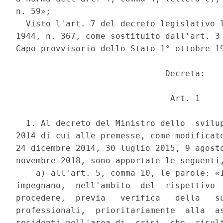
n. 59»; 

  Visto l'art. 7 del decreto legislativo l
1944, n. 367, come sostituito dall'art. 3 
Capo provvisorio dello Stato 1° ottobre 19
                              Decreta: 

                               Art. 1 

  1. Al decreto del Ministro dello  svilup
2014 di cui alle premesse, come modificato
24 dicembre 2014, 30 luglio 2015, 9 agosto
novembre 2018, sono apportate le seguenti,
    a) all'art. 5, comma 10, le parole: «I
impegnano,  nell'ambito  del  rispettivo  
procedere,  previa   verifica   della   su
professionali,  prioritariamente  alla  as
residenti nell'area di  crisi  che  risult