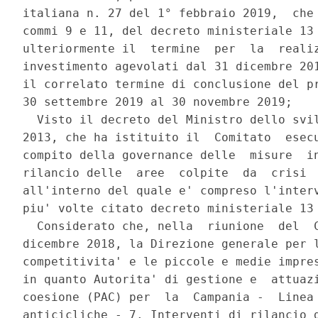
italiana n. 27 del 1° febbraio 2019,  che 
commi 9 e 11, del decreto ministeriale 13 
ulteriormente il  termine  per  la  realiz
investimento agevolati dal 31 dicembre 201
il correlato termine di conclusione del pr
30 settembre 2019 al 30 novembre 2019; 

  Visto il decreto del Ministro dello svil
2013, che ha istituito il  Comitato  esecu
compito della governance delle  misure  in
rilancio delle  aree  colpite  da  crisi  
all'interno del quale e' compreso l'interv
piu' volte citato decreto ministeriale 13 
  Considerato che, nella  riunione  del  C
dicembre 2018, la Direzione generale per l
competitivita' e le piccole e medie impres
in quanto Autorita' di gestione e  attuazi
coesione (PAC) per  la  Campania -  Linea 
anticicliche - 7. Interventi di rilancio d