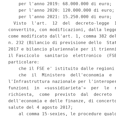
    per l'anno 2019: 68.000.000 di euro; 

    per l'anno 2020: 120.000.000 di euro; 
    per l'anno 2021: 15.250.000 di euro; 

  Visto  l'art.  12  del  decreto-legge  1
convertito, con modificazioni, dalla legge
come modificato dall'art. 1, comma 382 del
n. 232 (Bilancio di previsione dello  Stat
2017 e bilancio pluriennale per il trienni
il Fascicolo  sanitario  elettronico  (FSE
particolare: 

    che il FSE e' istituito dalle regioni 
    che  il  Ministero  dell'economia  e  
l'Infrastruttura nazionale per l'interoper
funzioni  in  «sussidiarieta'»  per  le  r
richiesta,  come  previsto  dal  decreto  
dell'economia e delle finanze, di concerto
salute del 4 agosto 2017; 

    al comma 15-sexies, le procedure qualo