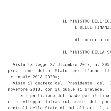
                      IL MINISTRO DELL'ECO
                           E DELLE FINANZE
                           di concerto con
                      IL MINISTRO DELLA SA
  Vista la legge 27 dicembre 2017, n. 205 
previsione  dello  Stato  per  l'anno  fin
triennale 2018-2020»; 

  Visto il decreto del  Presidente  del  C
novembre 2018, con il quale si prevede: 

    la ripartizione del Fondo per il finan
e lo sviluppo  infrastrutturale  del  paes
centrali dello Stato di cui all'art. 1, co