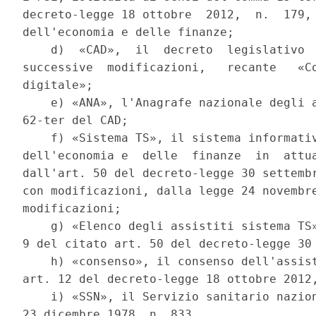
decreto-legge 18 ottobre  2012,  n.  179, 
dell'economia e delle finanze; 

    d)  «CAD»,  il  decreto  legislativo  
successive  modificazioni,   recante   «Co
digitale»; 

    e) «ANA», l'Anagrafe nazionale degli a
62-ter del CAD; 

    f) «Sistema TS», il sistema informativ
dell'economia e  delle  finanze  in  attua
dall'art. 50 del decreto-legge 30 settembr
con modificazioni, dalla legge 24 novembre
modificazioni; 

    g) «Elenco degli assistiti sistema TS»
9 del citato art. 50 del decreto-legge 30 
    h) «consenso», il consenso dell'assist
art. 12 del decreto-legge 18 ottobre 2012,
    i) «SSN», il Servizio sanitario nazion