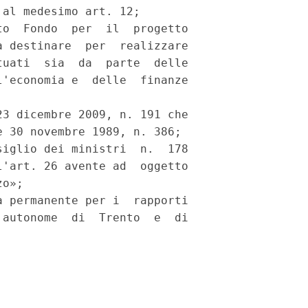
al medesimo art. 12; 

o  Fondo  per  il  progetto

 destinare  per  realizzare

uati  sia  da  parte  delle

'economia e  delle  finanze

3 dicembre 2009, n. 191 che

 30 novembre 1989, n. 386; 

iglio dei ministri  n.  178

'art. 26 avente ad  oggetto

o»; 

 permanente per i  rapporti

autonome  di  Trento  e  di

 
