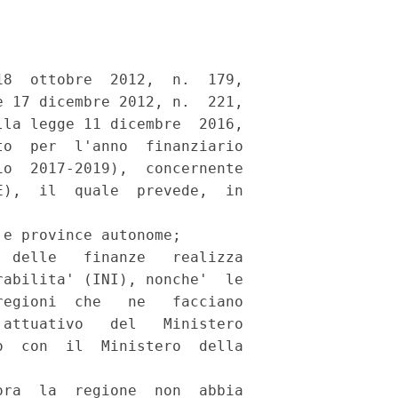


8  ottobre  2012,  n.  179,

 17 dicembre 2012, n.  221,

la legge 11 dicembre  2016,

o  per  l'anno  finanziario

o  2017-2019),  concernente

),  il  quale  prevede,  in

e province autonome; 

 delle   finanze   realizza

abilita' (INI), nonche'  le

egioni  che   ne   facciano

attuativo   del   Ministero

  con  il  Ministero  della

ra  la  regione  non  abbia
