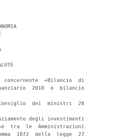
NOMIA 

 

 

LUTE 

 concernente  «Bilancio  di

anziario  2018  e  bilancio

onsiglio  dei  ministri  28

ziamento degli investimenti

e  tra  le  Amministrazioni

mma  1072  della  legge  27
