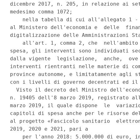
dicembre 2017, n. 205, in relazione ai set
medesimo comma 1072; 

    nella tabella di cui all'allegato 1 - 
al Ministero dell'economia e  delle  finan
digitalizzazione delle Amministrazioni Sta
    all'art. 1, comma 2, che  nell'ambito 
spesa, gli interventi sono individuati sec
dalla vigente  legislazione,  anche,  ove 
interventi rientranti nelle materie di com
province autonome, e limitatamente agli st
con i livelli di governo decentrati ed il 
  Visto il decreto del Ministro dell'econo
n. 19405 dell'8 marzo 2019, registrato all
marzo 2019, il quale dispone  le  variazio
capitoli di spesa anche per le risorse del
al progetto «Fascicolo sanitario  elettron
2019, 2020 e 2021, pari a 

    per l'anno 2018: 5.000.000 di euro, in