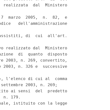
 realizzata  dal  Ministero

7  marzo  2005,  n.  82,  e

dice   dell'amministrazione

ssistiti, di  cui  all'art.

o realizzato dal  Ministero

zione  di  quanto  disposto

e 2003, n. 269, convertito,

 2003, n. 326 e  successive

, l'elenco di cui al  comma

settembre 2003, n. 269; 

ito ai sensi  del  predetto

 n. 179. 

ale, istituito con la legge
