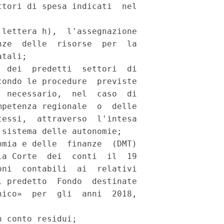
tori di spesa indicati  nel

lettera h),  l'assegnazione

ze  delle  risorse  per  la

tali; 

 dei  predetti  settori  di

ondo le procedure  previste

 necessario,  nel  caso  di

petenza regionale  o  delle

essi,  attraverso  l'intesa

sistema delle autonomie; 

mia e delle  finanze  (DMT)

a Corte  dei  conti  il  19

ni  contabili  ai  relativi

 predetto  Fondo  destinate

ico»  per  gli  anni  2018,

 conto residui; 
