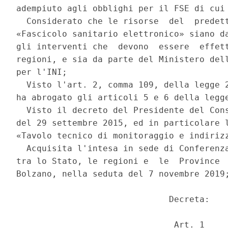
adempiuto agli obblighi per il FSE di cui 
  Considerato che le risorse  del  predett
«Fascicolo sanitario elettronico» siano da
gli interventi che  devono  essere  effett
regioni, e sia da parte del Ministero dell
per l'INI; 

  Visto l'art. 2, comma 109, della legge 2
ha abrogato gli articoli 5 e 6 della legge
  Visto il decreto del Presidente del Cons
del 29 settembre 2015, ed in particolare l
«Tavolo tecnico di monitoraggio e indirizz
  Acquisita l'intesa in sede di Conferenza
tra lo Stato, le regioni e  le  Province  
Bolzano, nella seduta del 7 novembre 2019;
                              Decreta: 

                               Art. 1 
