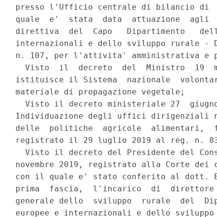
presso l'Ufficio centrale di bilancio di  
quale  e'  stata  data  attuazione  agli  
direttiva  del  Capo   Dipartimento   dell
internazionali e dello sviluppo rurale - D
n. 107, per l'attivita' amministrativa e p
  Visto  il  decreto  del  Ministro  19  m
istituisce il Sistema  nazionale  volontar
materiale di propagazione vegetale; 

  Visto il decreto ministeriale 27  giugno
Individuazione degli uffici dirigenziali n
delle  politiche  agricole  alimentari,  f
registrato il 29 luglio 2019 al reg. n. 83
  Visto il decreto del Presidente del Cons
novembre 2019, registrato alla Corte dei c
con il quale e' stato conferito al dott. E
prima  fascia,  l'incarico  di  direttore 
generale dello  sviluppo  rurale  del  Dip
europee e internazionali e dello sviluppo 