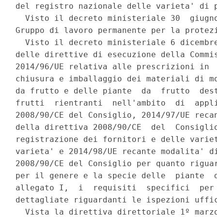
del registro nazionale delle varieta' di p
  Visto il decreto ministeriale 30  giugno
Gruppo di lavoro permanente per la protezi
  Visto il decreto ministeriale 6 dicembre
delle direttive di esecuzione della Commis
2014/96/UE relativa alle prescrizioni in  
chiusura e imballaggio dei materiali di mo
da frutto e delle piante  da  frutto  dest
frutti  rientranti  nell'ambito  di  appli
2008/90/CE del Consiglio, 2014/97/UE recan
della direttiva 2008/90/CE  del  Consiglio
registrazione dei fornitori e delle variet
varieta' e 2014/98/UE recante modalita' di
2008/90/CE del Consiglio per quanto riguar
per il genere e la specie delle  piante  d
allegato I,  i  requisiti  specifici  per 
dettagliate riguardanti le ispezioni uffic
  Vista la direttiva direttoriale 1º marzo