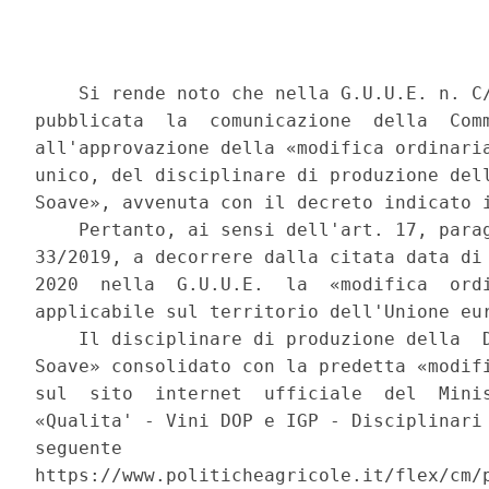
    Si rende noto che nella G.U.U.E. n. C/
pubblicata  la  comunicazione  della  Comm
all'approvazione della «modifica ordinaria
unico, del disciplinare di produzione dell
Soave», avvenuta con il decreto indicato i
    Pertanto, ai sensi dell'art. 17, parag
33/2019, a decorrere dalla citata data di 
2020  nella  G.U.U.E.  la  «modifica  ordi
applicabile sul territorio dell'Unione eur
    Il disciplinare di produzione della  D
Soave» consolidato con la predetta «modifi
sul  sito  internet  ufficiale  del  Minis
«Qualita' - Vini DOP e IGP - Disciplinari 
seguente                                  
https://www.politicheagricole.it/flex/cm/p