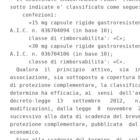
sotto indicate e' classificato come segue:
    confezioni: 

      «15 mg capsule rigide gastroresisten
A.I.C. n. 036704094 (in base 10); 

      classe di rimborsabilita': «C»; 

      «30 mg capsule rigide gastroresisten
A.I.C. n. 036704106 (in base 10); 

      classe di rimborsabilita': «C». 

  Qualora  il  principio  attivo,  sia  in
associazione, sia sottoposto a copertura b
di protezione complementare, la classifica
determina ha efficacia, ai  sensi  dell'ar
decreto-legge  13   settembre   2012,   n.
modificazioni, dalla legge  8  novembre  2
successivo alla data di scadenza del breve
protezione complementare, pubblicata  dal 
economico. 

  Sino alla scadenza del termine  di  cui 