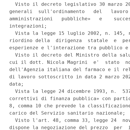
  Visto il decreto legislativo 30 marzo 20
generali  sull'ordinamento   del   lavoro 
amministrazioni   pubbliche»   e    succes
integrazioni; 

  Vista la legge 15 luglio 2002, n. 145, r
riordino della  dirigenza  statale  e  per
esperienze e l'interazione tra pubblico e 
  Visto il decreto del Ministro della salu
cui il dott. Nicola Magrini  e'  stato  no
dell'Agenzia italiana del farmaco e il rel
di lavoro sottoscritto in data 2 marzo 202
data; 

  Vista la legge 24 dicembre 1993, n.  537
correttivi di finanza pubblica» con partic
8, comma 10 che prevede la classificazione
carico del Servizio sanitario nazionale; 

  Visto l'art. 48, comma 33, legge 24  nov
dispone la negoziazione del prezzo  per  i