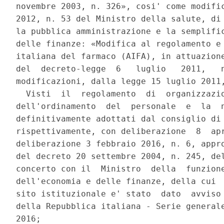
novembre 2003, n. 326», cosi' come modific
2012, n. 53 del Ministro della salute, di 
la pubblica amministrazione e la semplific
delle finanze: «Modifica al regolamento e 
italiana del farmaco (AIFA), in attuazione
del  decreto-legge  6   luglio   2011,   n
modificazioni, dalla legge 15 luglio 2011,
  Visti  il  regolamento  di  organizzazio
dell'ordinamento  del  personale  e  la  n
definitivamente adottati dal consiglio di 
rispettivamente, con deliberazione  8  apr
deliberazione 3 febbraio 2016, n. 6, appro
del decreto 20 settembre 2004, n. 245, del
concerto con il  Ministro  della  funzione
dell'economia e delle finanze, della cui  
sito istituzionale e' stato  dato  avviso 
della Repubblica italiana - Serie generale
2016; 
