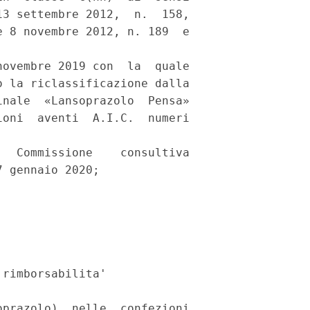
3 settembre 2012,  n.  158,

 8 novembre 2012, n. 189  e



ovembre 2019 con  la  quale

 la riclassificazione dalla

nale  «Lansoprazolo  Pensa»

oni  aventi  A.I.C.  numeri

  Commissione    consultiva

 gennaio 2020; 

rimborsabilita' 

prazolo)  nelle  confezioni
