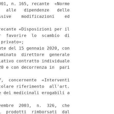
01, n. 165, recante  «Norme

  alle   dipendenze   delle

sive    modificazioni    ed

ecante «Disposizioni per il

  favorire  lo  scambio  di

privato»; 

te del 15 gennaio 2020, con

minato  direttore  generale

ativo contratto individuale

0 e con decorrenza in  pari

,  concernente  «Interventi

olare riferimento  all'art.

 dei medicinali erogabili a

embre  2003,  n.  326,  che

  prodotti  rimborsati  dal
