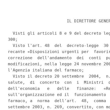
                        IL DIRETTORE GENER
  Visti gli articoli 8 e 9 del decreto leg
300; 

  Visto l'art. 48  del  decreto-legge  30 
recante «Disposizioni urgenti per  favorir
correzione  dell'andamento  dei  conti  pu
modificazioni, nella legge 24 novembre 200
l'Agenzia italiana del farmaco; 

  Visto il decreto 20 settembre  2004,  n.
salute,  di  concerto  con  i  Ministri  d
dell'economia   e   delle   finanze:   «Re
sull'organizzazione ed il  funzionamento  
farmaco, a  norma  dell'art.  48,  comma  
settembre 2003, n. 269, convertito, con mo