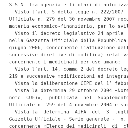
S.S.N. tra agenzia e titolari di autorizza
  Visto l'art. 5 della legge n. 222/2007  
Ufficiale n. 279 del 30 novembre 2007 reca
materia economico-finanziaria, per lo svil
  Visto il decreto legislativo 24 aprile  
nella Gazzetta Ufficiale della Repubblica 
giugno 2006, concernente l'attuazione dell
successive direttive di modifica) relativa
concernente i medicinali per uso umano; 

  Visto l'art. 14, comma 2 del decreto leg
219 e successive modificazioni ed integraz
  Vista la deliberazione CIPE del 1° febbr
  Vista la determina 29 ottobre 2004 «Note
note  CUF)»,  pubblicata  nel  Supplemento
Ufficiale n. 259 del 4 novembre 2004 e suc
  Vista la  determina  AIFA  del  3  lugli
Gazzetta Ufficiale - Serie generale -  n. 
concernente «Elenco dei medicinali  di  cl