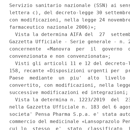
Servizio sanitario nazionale (SSN) ai sens
lettera c), del decreto-legge 30 settembre
con modificazioni, nella legge 24 novembre
farmaceutico nazionale 2006)»; 

  Vista la determina AIFA del  27  settemb
Gazzetta Ufficiale - Serie generale - n. 2
concernente  «Manovra  per  il  governo  d
convenzionata e non convenzionata»; 

  Visti gli articoli 11 e 12 del decreto-l
158, recante «Disposizioni urgenti per  pr
Paese  mediante  un  piu'  alto  livello  
convertito, con modificazioni, nella legge
successive modificazioni ed integrazioni; 
  Vista la determina n. 1223/2019  del  23
nella Gazzetta Ufficiale n. 183 del 6 agos
societa' Pensa Pharma S.p.a. e' stata auto
commercio del medicinale «Lansoprazolo Pen
cui lo  stesso  e'  stato  classificato  i