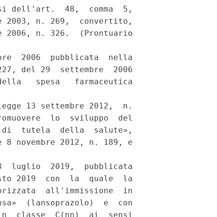
i dell'art.  48,  comma  5,

 2003, n. 269,  convertito,

 2006, n. 326.  (Prontuario

re  2006  pubblicata  nella

27, del 29  settembre  2006

ella   spesa   farmaceutica

egge 13 settembre 2012,  n.

omuovere  lo  sviluppo  del

di  tutela  della  salute»,

 8 novembre 2012, n. 189, e



  luglio  2019,  pubblicata

to 2019  con  la  quale  la

rizzata  all'immissione  in

sa»  (lansoprazolo)  e  con

n  classe  C(nn)  ai  sensi
