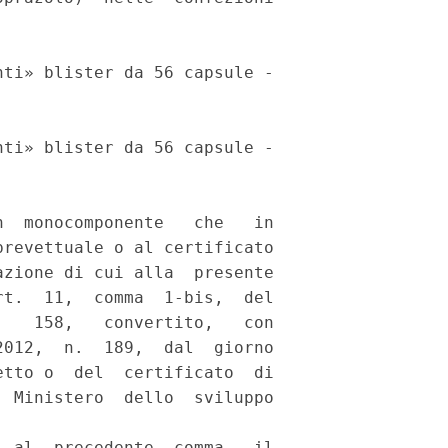
 

ti» blister da 56 capsule -

ti» blister da 56 capsule -

  monocomponente   che   in

revettuale o al certificato

zione di cui alla  presente

t.  11,  comma  1-bis,  del

   158,   convertito,   con

012,  n.  189,  dal  giorno

tto o  del  certificato  di

 Ministero  dello  sviluppo

 al  precedente  comma,  il
