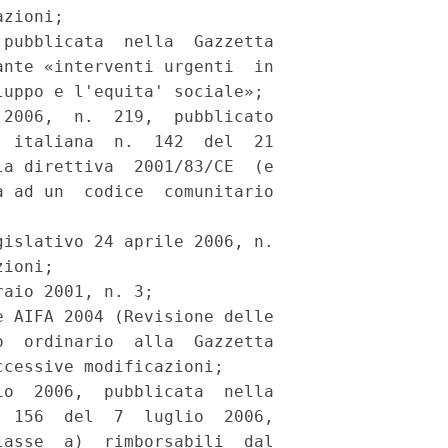
zioni; 

pubblicata  nella  Gazzetta

nte «interventi urgenti  in

uppo e l'equita' sociale»; 

2006,  n.  219,  pubblicato

 italiana  n.  142  del  21

a direttiva  2001/83/CE  (e

 ad un  codice  comunitario

islativo 24 aprile 2006, n.

ioni; 

aio 2001, n. 3; 

 AIFA 2004 (Revisione delle

  ordinario  alla  Gazzetta

cessive modificazioni; 

o  2006,  pubblicata  nella

 156  del  7  luglio  2006,

asse  a)  rimborsabili  dal
