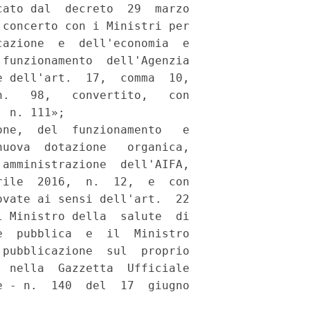
ato dal  decreto  29  marzo

concerto con i Ministri per

azione  e  dell'economia  e

funzionamento  dell'Agenzia

 dell'art.  17,  comma  10,

.   98,   convertito,   con

 n. 111»; 

ne,  del  funzionamento   e

uova  dotazione   organica,

amministrazione  dell'AIFA,

ile  2016,  n.  12,  e  con

vate ai sensi dell'art.  22

 Ministro della  salute  di

  pubblica  e  il  Ministro

pubblicazione  sul  proprio

 nella  Gazzetta  Ufficiale

 - n.  140  del  17  giugno
