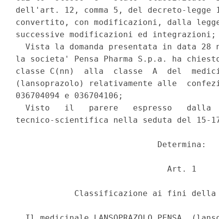
dell'art. 12, comma 5, del decreto-legge 1
convertito, con modificazioni, dalla legge
successive modificazioni ed integrazioni; 
  Vista la domanda presentata in data 28 n
la societa' Pensa Pharma S.p.a. ha chiesto
classe C(nn)  alla  classe  A  del  medici
(lansoprazolo) relativamente alle  confezi
036704094 e 036704106; 

  Visto   il   parere   espresso   dalla  
tecnico-scientifica nella seduta del 15-17
                             Determina: 

                               Art. 1 

            Classificazione ai fini della 
  Il medicinale LANSOPRAZOLO PENSA  (lanso