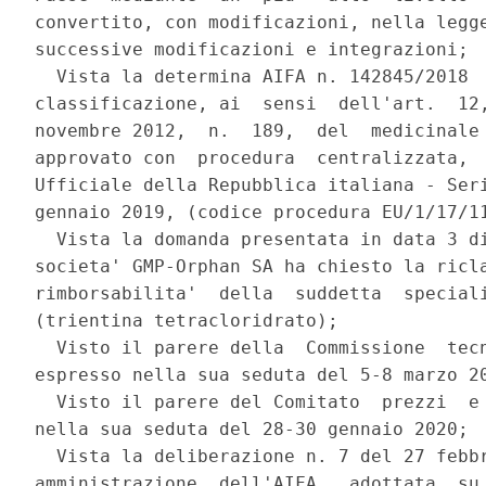
convertito, con modificazioni, nella legge
successive modificazioni e integrazioni; 

  Vista la determina AIFA n. 142845/2018  
classificazione, ai  sensi  dell'art.  12,
novembre 2012,  n.  189,  del  medicinale 
approvato con  procedura  centralizzata,  
Ufficiale della Repubblica italiana - Seri
gennaio 2019, (codice procedura EU/1/17/11
  Vista la domanda presentata in data 3 di
societa' GMP-Orphan SA ha chiesto la ricla
rimborsabilita'  della  suddetta  speciali
(trientina tetracloridrato); 

  Visto il parere della  Commissione  tecn
espresso nella sua seduta del 5-8 marzo 20
  Visto il parere del Comitato  prezzi  e 
nella sua seduta del 28-30 gennaio 2020; 

  Vista la deliberazione n. 7 del 27 febbr
amministrazione  dell'AIFA,  adottata  su 