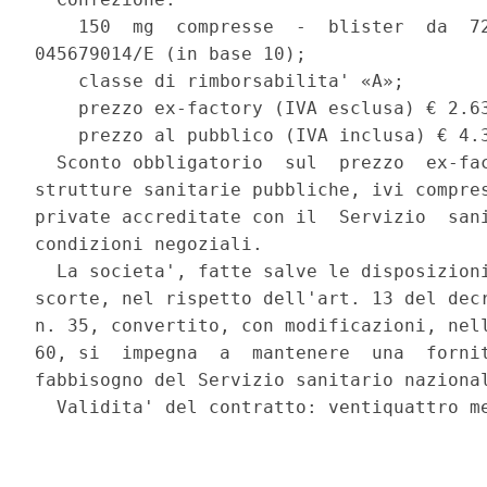
    150  mg  compresse  -  blister  da  72
045679014/E (in base 10); 

    classe di rimborsabilita' «A»; 

    prezzo ex-factory (IVA esclusa) € 2.63
    prezzo al pubblico (IVA inclusa) € 4.3
  Sconto obbligatorio  sul  prezzo  ex-fac
strutture sanitarie pubbliche, ivi compres
private accreditate con il  Servizio  sani
condizioni negoziali. 

  La societa', fatte salve le disposizioni
scorte, nel rispetto dell'art. 13 del decr
n. 35, convertito, con modificazioni, nell
60, si  impegna  a  mantenere  una  fornit
fabbisogno del Servizio sanitario nazional