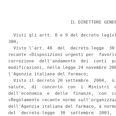
                        IL DIRETTORE GENER
  Visti gli artt. 8 e 9 del decreto legisl
300; 

  Visto l'art. 48  del  decreto-legge  30 
recante «Disposizioni urgenti per  favorir
correzione  dell'andamento  dei  conti  pu
modificazioni, nella legge 24 novembre 200
l'Agenzia italiana del farmaco; 

  Visto il decreto 20 settembre  2004,  n.
salute,  di  concerto  con  i  Ministri  d
dell'economia  e  delle  finanze,  con  cu
«Regolamento recante norme sull'organizzaz
dell'Agenzia italiana del farmaco, a norma
del  decreto-legge  30  settembre  2003,  