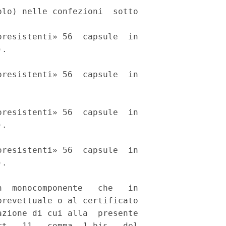
lo) nelle confezioni  sotto

resistenti» 56  capsule  in

. 

resistenti» 56  capsule  in

 

resistenti» 56  capsule  in

. 

resistenti» 56  capsule  in

. 

  monocomponente   che   in

revettuale o al certificato

zione di cui alla  presente

t.  11,  comma  1-bis,  del
