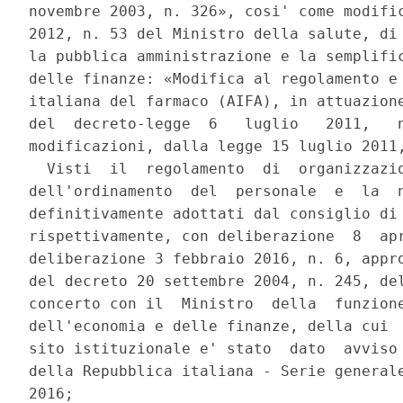
novembre 2003, n. 326», cosi' come modific
2012, n. 53 del Ministro della salute, di 
la pubblica amministrazione e la semplific
delle finanze: «Modifica al regolamento e 
italiana del farmaco (AIFA), in attuazione
del  decreto-legge  6   luglio   2011,   n
modificazioni, dalla legge 15 luglio 2011,
  Visti  il  regolamento  di  organizzazio
dell'ordinamento  del  personale  e  la  n
definitivamente adottati dal consiglio di 
rispettivamente, con deliberazione  8  apr
deliberazione 3 febbraio 2016, n. 6, appro
del decreto 20 settembre 2004, n. 245, del
concerto con il  Ministro  della  funzione
dell'economia e delle finanze, della cui  
sito istituzionale e' stato  dato  avviso 
della Repubblica italiana - Serie generale
2016; 
