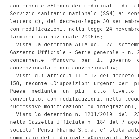
concernente «Elenco dei medicinali  di  cl
Servizio sanitario nazionale (SSN) ai sens
lettera c), del decreto-legge 30 settembre
con modificazioni, nella legge 24 novembre
farmaceutico nazionale 2006)»; 

  Vista la determina AIFA del  27  settemb
Gazzetta Ufficiale - Serie generale - n. 2
concernente  «Manovra  per  il  governo  d
convenzionata e non convenzionata»; 

  Visti gli articoli 11 e 12 del decreto-l
158, recante «Disposizioni urgenti per  pr
Paese  mediante  un  piu'  alto  livello  
convertito, con modificazioni, nella legge
successive modificazioni ed integrazioni; 
  Vista la determina n. 1231/2019  del  23
nella Gazzetta Ufficiale n. 184 del 7 agos
societa' Pensa Pharma S.p.a. e' stata auto
commercio del medicinale «Omeprazolo Pensa