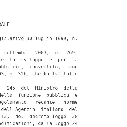
ALE 

islativo 30 luglio 1999, n.

 settembre  2003,  n.  269,

e  lo  sviluppo  e  per  la

bblici»,  convertito,   con

3, n. 326, che ha istituito

  245  del  Ministro  della

ella  funzione  pubblica  e

golamento   recante   norme

dell'Agenzia  italiana  del

13,  del  decreto-legge  30

dificazioni, dalla legge 24
