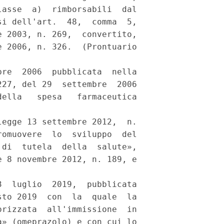
asse  a)  rimborsabili  dal

i dell'art.  48,  comma  5,

 2003, n. 269,  convertito,

 2006, n. 326.  (Prontuario

re  2006  pubblicata  nella

27, del 29  settembre  2006

ella   spesa   farmaceutica

egge 13 settembre 2012,  n.

omuovere  lo  sviluppo  del

di  tutela  della  salute»,

 8 novembre 2012, n. 189, e



  luglio  2019,  pubblicata

to 2019  con  la  quale  la

rizzata  all'immissione  in

» (omeprazolo) e con cui lo
