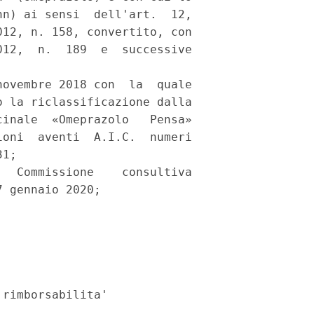
n) ai sensi  dell'art.  12,

12, n. 158, convertito, con

12,  n.  189  e  successive

ovembre 2018 con  la  quale

 la riclassificazione dalla

inale  «Omeprazolo   Pensa»

oni  aventi  A.I.C.  numeri

1; 

  Commissione    consultiva

 gennaio 2020; 

rimborsabilita' 
