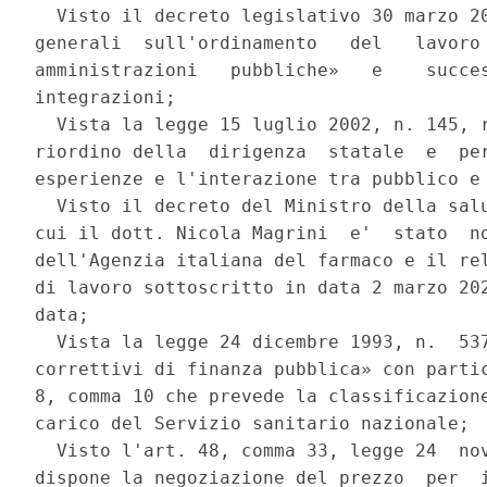
  Visto il decreto legislativo 30 marzo 20
generali  sull'ordinamento   del   lavoro 
amministrazioni   pubbliche»   e    succes
integrazioni; 

  Vista la legge 15 luglio 2002, n. 145, r
riordino della  dirigenza  statale  e  per
esperienze e l'interazione tra pubblico e 
  Visto il decreto del Ministro della salu
cui il dott. Nicola Magrini  e'  stato  no
dell'Agenzia italiana del farmaco e il rel
di lavoro sottoscritto in data 2 marzo 202
data; 

  Vista la legge 24 dicembre 1993, n.  537
correttivi di finanza pubblica» con partic
8, comma 10 che prevede la classificazione
carico del Servizio sanitario nazionale; 

  Visto l'art. 48, comma 33, legge 24  nov
dispone la negoziazione del prezzo  per  i