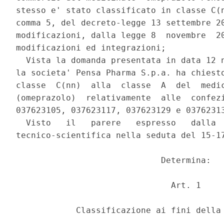
stesso e' stato classificato in classe C(n
comma 5, del decreto-legge 13 settembre 20
modificazioni, dalla legge 8  novembre  20
modificazioni ed integrazioni; 

  Vista la domanda presentata in data 12 n
la societa' Pensa Pharma S.p.a. ha chiesto
classe  C(nn)  alla  classe  A  del  medic
(omeprazolo)  relativamente  alle  confezi
037623105, 037623117, 037623129 e 03762313
  Visto   il   parere   espresso   dalla  
tecnico-scientifica nella seduta del 15-17
                             Determina: 

                               Art. 1 

            Classificazione ai fini della 