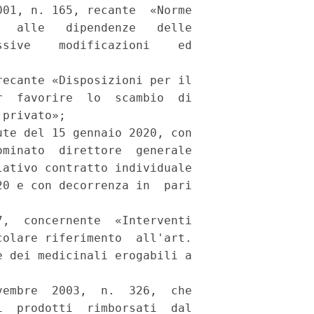
01, n. 165, recante  «Norme

  alle   dipendenze   delle

sive    modificazioni    ed

ecante «Disposizioni per il

  favorire  lo  scambio  di

privato»; 

te del 15 gennaio 2020, con

minato  direttore  generale

ativo contratto individuale

0 e con decorrenza in  pari

,  concernente  «Interventi

olare riferimento  all'art.

 dei medicinali erogabili a

embre  2003,  n.  326,  che

  prodotti  rimborsati  dal
