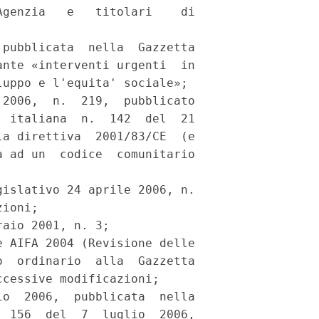
genzia   e   titolari    di

pubblicata  nella  Gazzetta

nte «interventi urgenti  in

uppo e l'equita' sociale»; 

2006,  n.  219,  pubblicato

 italiana  n.  142  del  21

a direttiva  2001/83/CE  (e

 ad un  codice  comunitario

islativo 24 aprile 2006, n.

ioni; 

aio 2001, n. 3; 

 AIFA 2004 (Revisione delle

  ordinario  alla  Gazzetta

cessive modificazioni; 

o  2006,  pubblicata  nella

 156  del  7  luglio  2006,
