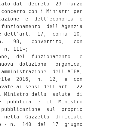
ato dal  decreto  29  marzo

concerto con i Ministri per

azione  e  dell'economia  e

funzionamento  dell'Agenzia

 dell'art.  17,  comma  10,

.   98,   convertito,   con

 n. 111»; 

ne,  del  funzionamento   e

uova  dotazione   organica,

amministrazione  dell'AIFA,

ile  2016,  n.  12,  e  con

vate ai sensi dell'art.  22

 Ministro della  salute  di

  pubblica  e  il  Ministro

pubblicazione  sul  proprio

 nella  Gazzetta  Ufficiale

 - n.  140  del  17  giugno
