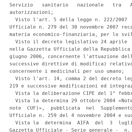
Servizio   sanitario   nazionale   tra   A
autorizzazioni; 

  Visto l'art. 5 della legge n. 222/2007  
Ufficiale n. 279 del 30 novembre 2007 reca
materia economico-finanziaria, per lo svil
  Visto il decreto legislativo 24 aprile  
nella Gazzetta Ufficiale della Repubblica 
giugno 2006, concernente l'attuazione dell
successive direttive di modifica) relativa
concernente i medicinali per uso umano; 

  Visto l'art. 14, comma 2 del decreto leg
219 e successive modificazioni ed integraz
  Vista la deliberazione CIPE del 1° febbr
  Vista la determina 29 ottobre 2004 «Note
note  CUF)»,  pubblicata  nel  Supplemento
Ufficiale n. 259 del 4 novembre 2004 e suc
  Vista la  determina  AIFA  del  3  lugli
Gazzetta Ufficiale - Serie generale -  n. 