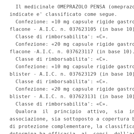
  Il medicinale OMEPRAZOLO PENSA (omeprazo
indicate e' classificato come segue. 

  Confezione: «10 mg capsule rigide gastro
flacone - A.I.C. n. 037623105 (in base 10)
  Classe di rimborsabilita': «C». 

  Confezione: «20 mg capsule rigide gastro
flacone -A.I.C. n. 037623117 (in base 10).
  Classe di rimborsabilita': «C». 

  Confezione: «10 mg capsule rigide gastro
blister - A.I.C. n. 037623129 (in base 10)
  Classe di rimborsabilita': «C». 

  Confezione: «20 mg capsule rigide gastro
blister - A.I.C. n. 037623131 (in base 10)
  Classe di rimborsabilita': «C». 

  Qualora  il  principio  attivo,  sia  in
associazione, sia sottoposto a copertura b
di protezione complementare, la classifica
determina ha efficacia, ai  sensi  dell'ar