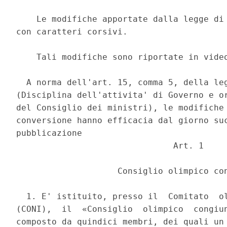
    Le modifiche apportate dalla legge di 
con caratteri corsivi. 

    Tali modifiche sono riportate in vide
  A norma dell'art. 15, comma 5, della leg
(Disciplina dell'attivita' di Governo e or
del Consiglio dei ministri), le modifiche 
conversione hanno efficacia dal giorno suc
pubblicazione 

                               Art. 1 

                    Consiglio olimpico con
  1. E' istituito, presso il  Comitato  ol
(CONI),  il  «Consiglio  olimpico  congiun
composto da quindici membri, dei quali un 