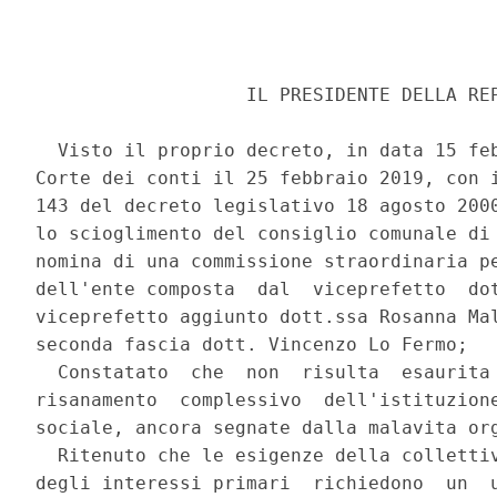
                   IL PRESIDENTE DELLA REP
  Visto il proprio decreto, in data 15 feb
Corte dei conti il 25 febbraio 2019, con i
143 del decreto legislativo 18 agosto 2000
lo scioglimento del consiglio comunale di 
nomina di una commissione straordinaria pe
dell'ente composta  dal  viceprefetto  dot
viceprefetto aggiunto dott.ssa Rosanna Mal
seconda fascia dott. Vincenzo Lo Fermo; 

  Constatato  che  non  risulta  esaurita 
risanamento  complessivo  dell'istituzione
sociale, ancora segnate dalla malavita org
  Ritenuto che le esigenze della collettiv
degli interessi primari  richiedono  un  u