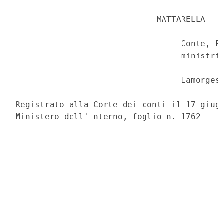
                             MATTARELLA 

                                  Conte, P
                                  ministri
                                  Lamorges
Registrato alla Corte dei conti il 17 giug