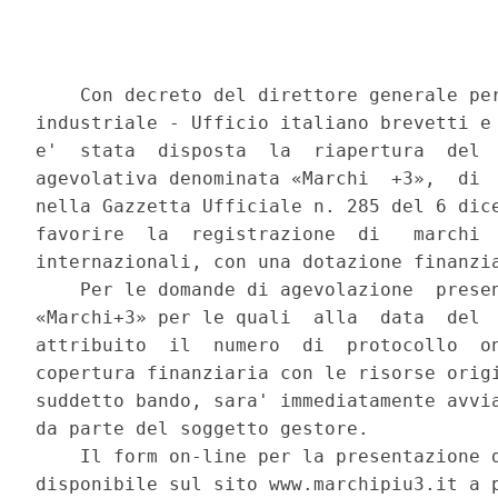
    Con decreto del direttore generale per
industriale - Ufficio italiano brevetti e 
e'  stata  disposta  la  riapertura  del  
agevolativa denominata «Marchi  +3»,  di  
nella Gazzetta Ufficiale n. 285 del 6 dice
favorire  la  registrazione  di   marchi  
internazionali, con una dotazione finanzia
    Per le domande di agevolazione  presen
«Marchi+3» per le quali  alla  data  del  
attribuito  il  numero  di  protocollo  on
copertura finanziaria con le risorse origi
suddetto bando, sara' immediatamente avvia
da parte del soggetto gestore. 

    Il form on-line per la presentazione d
disponibile sul sito www.marchipiu3.it a p