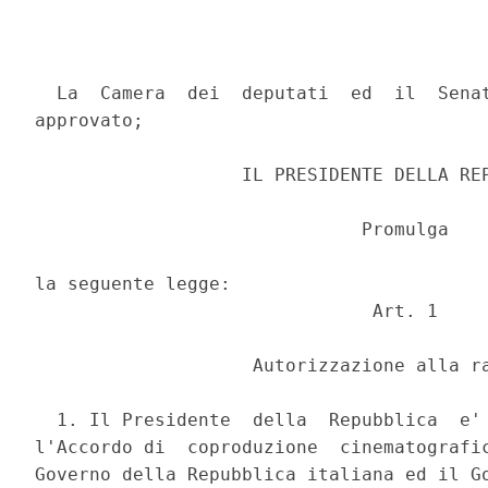
  La  Camera  dei  deputati  ed  il  Senat
approvato; 

                   IL PRESIDENTE DELLA REP
                              Promulga 

la seguente legge: 

                               Art. 1 

                    Autorizzazione alla ra
  1. Il Presidente  della  Repubblica  e' 
l'Accordo di  coproduzione  cinematografic
Governo della Repubblica italiana ed il Go