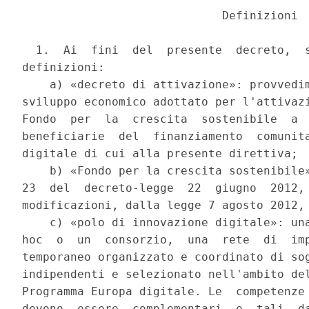
                             Definizioni 

  1.  Ai  fini  del  presente  decreto,  s
definizioni: 

    a) «decreto di attivazione»: provvedim
sviluppo economico adottato per l'attivazi
Fondo  per  la  crescita  sostenibile  a  
beneficiarie  del  finanziamento  comunita
digitale di cui alla presente direttiva; 

    b) «Fondo per la crescita sostenibile»
23  del  decreto-legge  22  giugno  2012, 
modificazioni, dalla legge 7 agosto 2012, 
    c) «polo di innovazione digitale»: una
hoc  o  un  consorzio,  una  rete  di  imp
temporaneo organizzato e coordinato di sog
indipendenti e selezionato nell'ambito del
Programma Europa digitale. Le  competenze 
devono  essere  complementari  e  tali  da