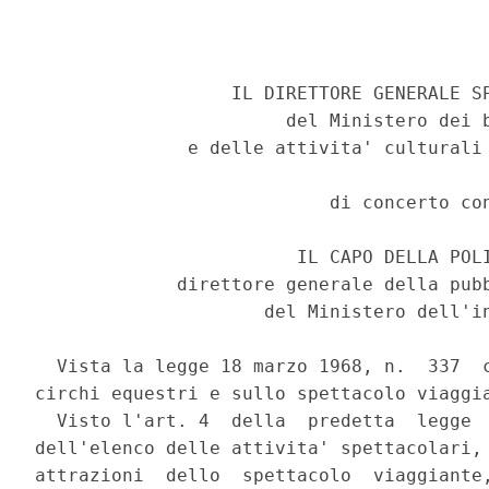
                  IL DIRETTORE GENERALE SP
                       del Ministero dei b
              e delle attivita' culturali 
                           di concerto con
                        IL CAPO DELLA POLI
             direttore generale della pubb
                     del Ministero dell'in
  Vista la legge 18 marzo 1968, n.  337  c
circhi equestri e sullo spettacolo viaggia
  Visto l'art. 4  della  predetta  legge  
dell'elenco delle attivita' spettacolari, 
attrazioni  dello  spettacolo  viaggiante,