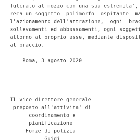
fulcrato al mozzo con una sua estremita', 
reca un soggetto  polimorfo  ospitante  ma
l'azionamento dell'attrazione,  ogni  brac
sollevamenti ed abbassamenti, ogni soggett
attorno al proprio asse, mediante disposit
al braccio. 

    Roma, 3 agosto 2020 

                                          
                                          
                                          
Il vice direttore generale 

 preposto all'attivita' di 

      coordinamento e 

      pianificazione 

     Forze di polizia 
