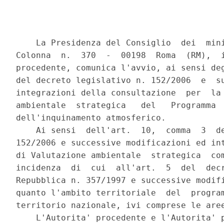
    La Presidenza del Consiglio  dei  mini
Colonna  n.  370  -  00198  Roma  (RM),  i
procedente, comunica l'avvio, ai sensi deg
del decreto legislativo n. 152/2006  e  su
integrazioni della consultazione  per  la 
ambientale  strategica   del   Programma  
dell'inquinamento atmosferico. 

    Ai sensi  dell'art.  10,  comma  3  de
152/2006 e successive modificazioni ed int
di Valutazione ambientale  strategica  com
incidenza  di  cui  all'art.  5  del  decr
Repubblica n. 357/1997 e successive modifi
quanto l'ambito territoriale  del  program
territorio nazionale, ivi comprese le aree
    L'Autorita' procedente e l'Autorita' p