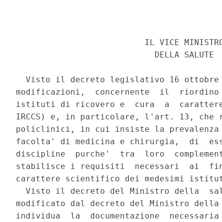
                          IL VICE MINISTRO
                            DELLA SALUTE 

  Visto il decreto legislativo 16 ottobre 
modificazioni,  concernente  il  riordino 
istituti di ricovero e  cura  a  carattere
IRCCS) e, in particolare, l'art. 13, che r
policlinici, in cui insiste la prevalenza 
facolta' di medicina e chirurgia,  di  ess
discipline  purche'  tra  loro  complement
stabilisce i requisiti  necessari  ai  fin
carattere scientifico dei medesimi istitut
  Visto il decreto del Ministro della  sal
modificato dal decreto del Ministro della 
individua  la  documentazione  necessaria 