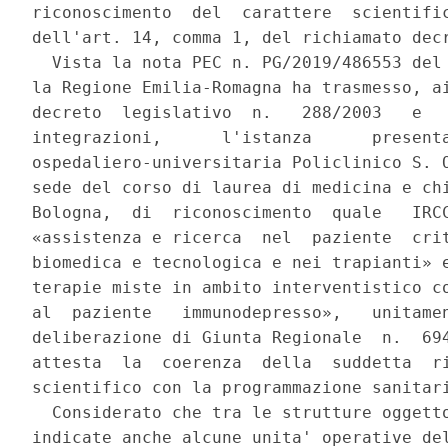
riconoscimento  del  carattere  scientific
dell'art. 14, comma 1, del richiamato decr
  Vista la nota PEC n. PG/2019/486553 del 
la Regione Emilia-Romagna ha trasmesso, ai
decreto  legislativo  n.   288/2003   e   
integrazioni,      l'istanza      presenta
ospedaliero-universitaria Policlinico S. O
sede del corso di laurea di medicina e chi
Bologna,  di  riconoscimento  quale   IRCC
«assistenza e ricerca  nel  paziente  crit
biomedica e tecnologica e nei trapianti» e
terapie miste in ambito interventistico co
al  paziente   immunodepresso»,   unitamen
deliberazione di Giunta Regionale  n.  694
attesta  la  coerenza  della  suddetta  ri
scientifico con la programmazione sanitari
  Considerato che tra le strutture oggetto
indicate anche alcune unita' operative del