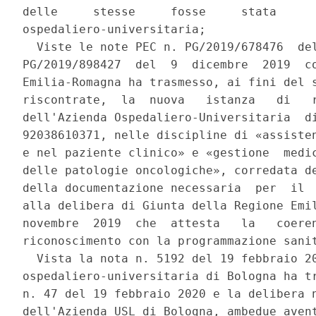
delle     stesse     fosse     stata      
ospedaliero-universitaria; 

  Viste le note PEC n. PG/2019/678476  del
PG/2019/898427  del  9  dicembre  2019  co
Emilia-Romagna ha trasmesso, ai fini del s
riscontrate,  la  nuova   istanza   di   r
dell'Azienda Ospedaliero-Universitaria  di
92038610371, nelle discipline di «assisten
e nel paziente clinico» e «gestione  medic
delle patologie oncologiche», corredata de
della documentazione necessaria  per  il  
alla delibera di Giunta della Regione Emil
novembre  2019  che  attesta   la   coeren
riconoscimento con la programmazione sanit
  Vista la nota n. 5192 del 19 febbraio 20
ospedaliero-universitaria di Bologna ha tr
n. 47 del 19 febbraio 2020 e la delibera n
dell'Azienda USL di Bologna, ambedue avent