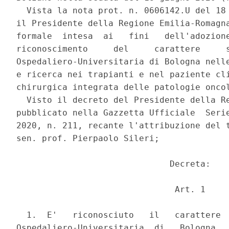
  Vista la nota prot. n. 0606142.U del 18 
il Presidente della Regione Emilia-Romagna
formale  intesa  ai   fini   dell'adozione
riconoscimento     del     carattere     s
Ospedaliero-Universitaria di Bologna nelle
e ricerca nei trapianti e nel paziente cli
chirurgica integrata delle patologie oncol
  Visto il decreto del Presidente della Re
pubblicato nella Gazzetta Ufficiale  Serie
2020, n. 211, recante l'attribuzione del t
sen. prof. Pierpaolo Sileri; 

                              Decreta: 

                               Art. 1 

  1.  E'   riconosciuto   il   carattere  
Ospedaliero-Universitaria  di   Bologna,  