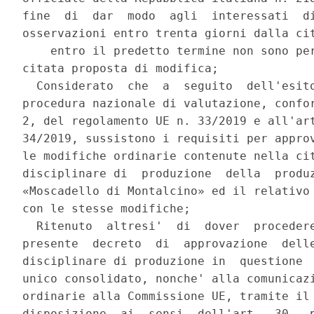
fine  di  dar  modo  agli  interessati  di
osservazioni entro trenta giorni dalla cit
    entro il predetto termine non sono per
citata proposta di modifica; 

  Considerato  che  a  seguito  dell'esito
procedura nazionale di valutazione, confor
2, del regolamento UE n. 33/2019 e all'art
34/2019, sussistono i requisiti per approv
le modifiche ordinarie contenute nella cit
disciplinare di  produzione  della  produz
«Moscadello di Montalcino» ed il relativo 
con le stesse modifiche; 

  Ritenuto  altresi'  di  dover  procedere
presente  decreto  di  approvazione  delle
disciplinare di produzione in  questione  
unico consolidato, nonche' alla comunicazi
ordinarie alla Commissione UE, tramite il 
disposizione  ai  sensi  dell'art.  30,  p