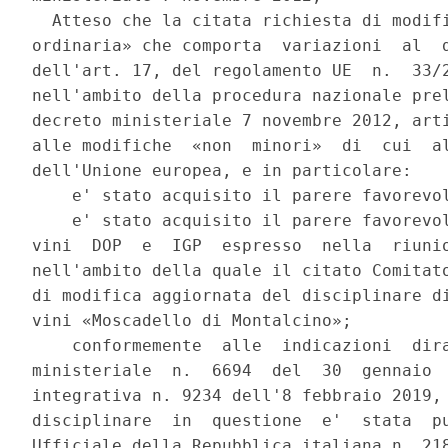
  Atteso che la citata richiesta di modifi
ordinaria» che comporta  variazioni  al  d
dell'art. 17, del regolamento UE  n.  33/2
nell'ambito della procedura nazionale prel
decreto ministeriale 7 novembre 2012, arti
alle modifiche  «non  minori»  di  cui  al
dell'Unione europea, e in particolare: 

    e' stato acquisito il parere favorevol
    e' stato acquisito il parere favorevol
vini  DOP  e  IGP  espresso  nella  riunio
nell'ambito della quale il citato Comitato
di modifica aggiornata del disciplinare di
vini «Moscadello di Montalcino»; 

    conformemente  alle  indicazioni  dira
ministeriale  n.  6694  del  30  gennaio  
integrativa n. 9234 dell'8 febbraio 2019, 
disciplinare  in  questione  e'  stata  pu
Ufficiale della Repubblica italiana n. 218