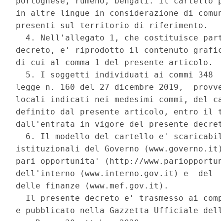
portoghese, rumeno, bengali. Il cartello p
in altre lingue in considerazione di comun
presenti sul territorio di riferimento. 

  4. Nell'allegato 1, che costituisce part
decreto, e' riprodotto il contenuto grafic
di cui al comma 1 del presente articolo. 

  5. I soggetti individuati ai commi 348  
legge n. 160 del 27 dicembre 2019,  provve
locali indicati nei medesimi commi, del ca
definito dal presente articolo, entro il t
dall'entrata in vigore del presente decret
  6. Il modello del cartello e' scaricabil
istituzionali del Governo (www.governo.it)
pari opportunita' (http://www.pariopportun
dell'interno (www.interno.gov.it) e  del  
delle finanze (www.mef.gov.it). 

  Il presente decreto e' trasmesso ai comp
e pubblicato nella Gazzetta Ufficiale dell