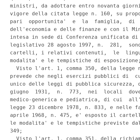
ministri, da adottare entro novanta giorni
vigore della citata legge n. 160, su propo
pari  opportunita'  e  la  famiglia,  di  
dell'economia e delle finanze e con il Min
intesa in sede di Conferenza unificata di 
legislativo 28 agosto 1997, n.  281,  sono
cartelli, i relativi contenuti,  le  lingu
modalita' e le tempistiche di esposizione;
  Visto l'art. 1, comma 350, della legge n
prevede che negli esercizi pubblici di  cu
unico delle leggi di pubblica sicurezza, d
giugno  1931,  n.  773,  nei  locali  dove
medico-generica e pediatrica, di cui  all'
legge 23 dicembre 1978, n. 833, e nelle fa
aprile 1968, n. 475, e' esposto il cartell
le modalita' e le tempistiche previste dal
349; 

  Visto l'art. 1, comma 351, della richiam