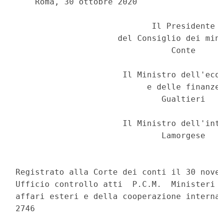
    Roma, 30 ottobre 2020 

                            Il Presidente 
                     del Consiglio dei min
                                Conte 

                      Il Ministro dell'eco
                           e delle finanze
                              Gualtieri 

                      Il Ministro dell'int
                              Lamorgese 

Registrato alla Corte dei conti il 30 nove
Ufficio controllo atti  P.C.M.  Ministeri 
affari esteri e della cooperazione interna