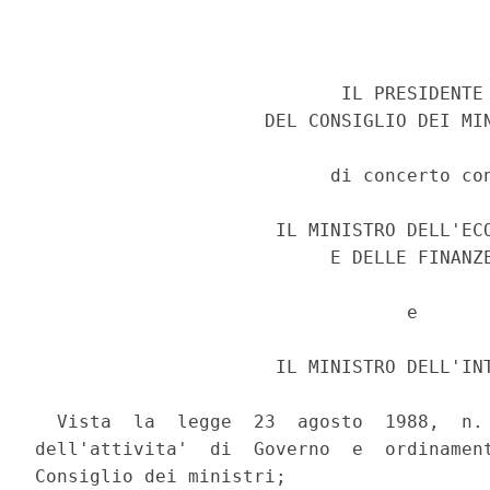
                            IL PRESIDENTE 
                     DEL CONSIGLIO DEI MIN
                           di concerto con
                      IL MINISTRO DELL'ECO
                           E DELLE FINANZE
                                  e 

                      IL MINISTRO DELL'INT
  Vista  la  legge  23  agosto  1988,  n. 
dell'attivita'  di  Governo  e  ordinament
Consiglio dei ministri; 
