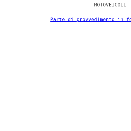
                             MOTOVEICOLI 

Parte di provvedimento in f