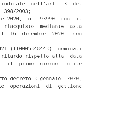
indicate  nell'art.  3  del

 398/2003; 

e 2020,  n.  93990  con  il

 riacquisto  mediante  asta

l  16  dicembre  2020   con

21 (IT0005348443)  nominali

ritardo rispetto alla  data

  il  primo  giorno   utile

to decreto 3 gennaio  2020,

e  operazioni  di  gestione
