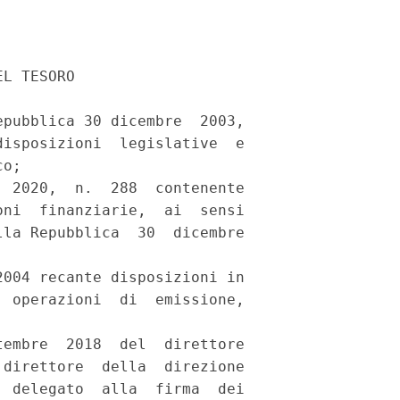
L TESORO 

pubblica 30 dicembre  2003,

isposizioni  legislative  e

o; 

 2020,  n.  288  contenente

ni  finanziarie,  ai  sensi

la Repubblica  30  dicembre

004 recante disposizioni in

 operazioni  di  emissione,

embre  2018  del  direttore

direttore  della  direzione

 delegato  alla  firma  dei
