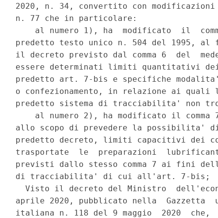
2020, n. 34, convertito con modificazioni 
n. 77 che in particolare: 

    al numero 1), ha  modificato  il  comm
predetto testo unico n. 504 del 1995, al f
il decreto previsto dal comma 6  del  mede
essere determinati limiti quantitativi dei
predetto art. 7-bis e specifiche modalita'
o confezionamento, in relazione ai quali l
predetto sistema di tracciabilita' non tro
    al numero 2), ha modificato il comma 7
allo scopo di prevedere la possibilita' di
predetto decreto, limiti capacitivi dei co
trasportate  le  preparazioni  lubrificant
previsti dallo stesso comma 7 ai fini dell
di tracciabilita' di cui all'art. 7-bis; 

  Visto il decreto del Ministro  dell'econ
aprile 2020, pubblicato nella  Gazzetta  u
italiana n. 118 del 9 maggio  2020  che,  