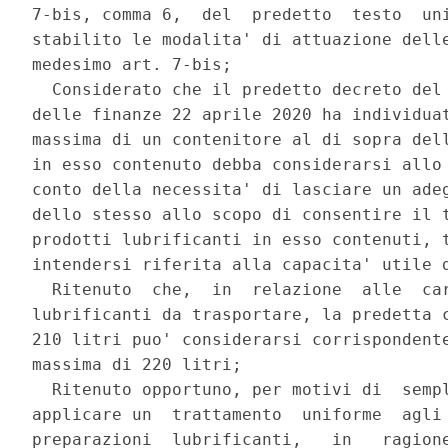
7-bis, comma 6,  del  predetto  testo  uni
stabilito le modalita' di attuazione delle
medesimo art. 7-bis; 

  Considerato che il predetto decreto del 
delle finanze 22 aprile 2020 ha individuat
massima di un contenitore al di sopra dell
in esso contenuto debba considerarsi allo 
conto della necessita' di lasciare un adeg
dello stesso allo scopo di consentire il t
prodotti lubrificanti in esso contenuti, t
intendersi riferita alla capacita' utile d
  Ritenuto  che,  in  relazione  alle  car
lubrificanti da trasportare, la predetta c
210 litri puo' considerarsi corrispondente
massima di 220 litri; 

  Ritenuto opportuno, per motivi di  sempl
applicare un  trattamento  uniforme  agli 
preparazioni  lubrificanti,   in   ragione