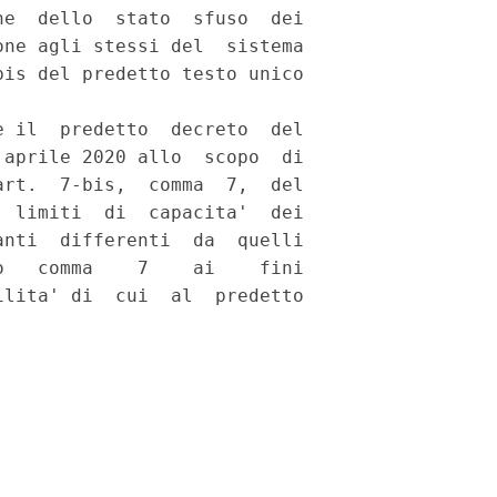
e  dello  stato  sfuso  dei

ne agli stessi del  sistema

is del predetto testo unico

 il  predetto  decreto  del

aprile 2020 allo  scopo  di

rt.  7-bis,  comma  7,  del

 limiti  di  capacita'  dei

nti  differenti  da  quelli

   comma    7    ai    fini

lita' di  cui  al  predetto
