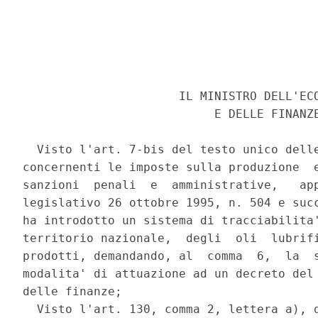
                      IL MINISTRO DELL'ECO
                           E DELLE FINANZE
  Visto l'art. 7-bis del testo unico delle
concernenti le imposte sulla produzione  e
sanzioni  penali  e  amministrative,   app
legislativo 26 ottobre 1995, n. 504 e succ
ha introdotto un sistema di tracciabilita'
territorio nazionale,  degli  oli  lubrifi
prodotti, demandando, al  comma  6,  la  s
modalita' di attuazione ad un decreto del 
delle finanze; 

  Visto l'art. 130, comma 2, lettera a), d