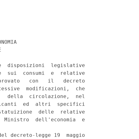
NOMIA 

 

  disposizioni  legislative

  sui  consumi  e  relative

rovato   con   il   decreto

essive  modificazioni,  che

  della  circolazione,  nel

canti  ed  altri  specifici

tatuizione  delle  relative

 Ministro  dell'economia  e

el decreto-legge 19  maggio
