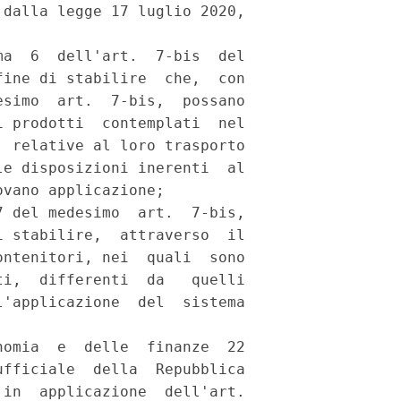
dalla legge 17 luglio 2020,

a  6  dell'art.  7-bis  del

ine di stabilire  che,  con

simo  art.  7-bis,  possano

 prodotti  contemplati  nel

 relative al loro trasporto

e disposizioni inerenti  al

vano applicazione; 

 del medesimo  art.  7-bis,

 stabilire,  attraverso  il

ntenitori, nei  quali  sono

i,  differenti  da   quelli

'applicazione  del  sistema

omia  e  delle  finanze  22

fficiale  della  Repubblica

in  applicazione  dell'art.
