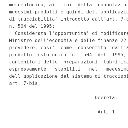
merceologica, ai  fini  della  connotazion
medesimi prodotti e quindi dell'applicazio
di tracciabilita' introdotto dall'art. 7-b
n. 504 del 1995; 

  Considerata l'opportunita' di modificare
Ministro dell'economia e delle finanze 22 
prevedere, cosi'  come  consentito  dall'a
predetto testo unico  n.  504  del  1995, 
contenitori delle  preparazioni  lubrifica
espressamente   stabiliti   nel   medesimo
dell'applicazione del sistema di tracciabi
art. 7-bis; 

                              Decreta: 

                               Art. 1 
