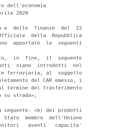
o dell'economia 

rile 2020 

 e  delle  finanze  del  22

fficiale  della  Repubblica

no  apportate  le  seguenti

o,  in  fine,  il  seguente

nti  siano  introdotti  nel

e ferroviaria, al  soggetto

letamento del CAR emesso, i

l termine del trasferimento

 su strada»; 

 seguente: «b) dei prodotti

 Stato  membro  dell'Unione

nitori   aventi   capacita'
