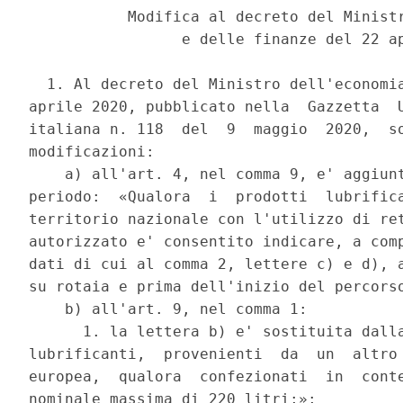
           Modifica al decreto del Ministr
                 e delle finanze del 22 ap
  1. Al decreto del Ministro dell'economia
aprile 2020, pubblicato nella  Gazzetta  U
italiana n. 118  del  9  maggio  2020,  so
modificazioni: 

    a) all'art. 4, nel comma 9, e' aggiunt
periodo:  «Qualora  i  prodotti  lubrifica
territorio nazionale con l'utilizzo di ret
autorizzato e' consentito indicare, a comp
dati di cui al comma 2, lettere c) e d), a
su rotaia e prima dell'inizio del percorso
    b) all'art. 9, nel comma 1: 

      1. la lettera b) e' sostituita dalla
lubrificanti,  provenienti  da  un  altro 
europea,  qualora  confezionati  in  conte
nominale massima di 220 litri;»; 
