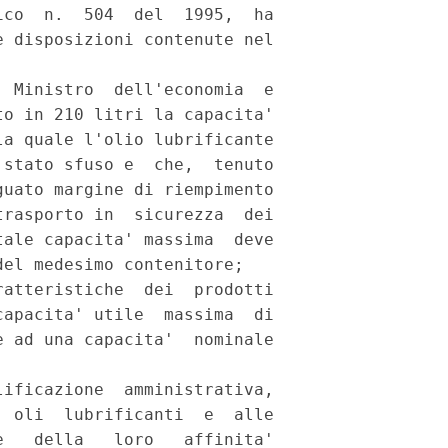
co  n.  504  del  1995,  ha

 disposizioni contenute nel

 Ministro  dell'economia  e

o in 210 litri la capacita'

a quale l'olio lubrificante

stato sfuso e  che,  tenuto

uato margine di riempimento

rasporto in  sicurezza  dei

ale capacita' massima  deve

el medesimo contenitore; 

atteristiche  dei  prodotti

apacita' utile  massima  di

 ad una capacita'  nominale

ificazione  amministrativa,

 oli  lubrificanti  e  alle

   della   loro   affinita'
