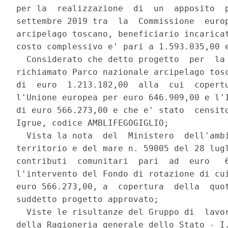
per la  realizzazione  di  un  apposito  p
settembre 2019 tra  la  Commissione  europ
arcipelago toscano, beneficiario incaricat
costo complessivo e' pari a 1.593.035,00 e
  Considerato che detto progetto  per  la 
richiamato Parco nazionale arcipelago tosc
di  euro  1.213.182,00  alla  cui  copertu
l'Unione europea per euro 646.909,00 e l'I
di euro 566.273,00 e che e' stato  censito
Igrue, codice AMBLIFEGOGIGLIO; 

  Vista la nota  del  Ministero  dell'ambi
territorio e del mare n. 59005 del 28 lugl
contributi  comunitari  pari  ad  euro   6
l'intervento del Fondo di rotazione di cui
euro 566.273,00, a  copertura  della  quot
suddetto progetto approvato; 

  Viste le risultanze del Gruppo di  lavor
della Ragioneria generale dello Stato - I.