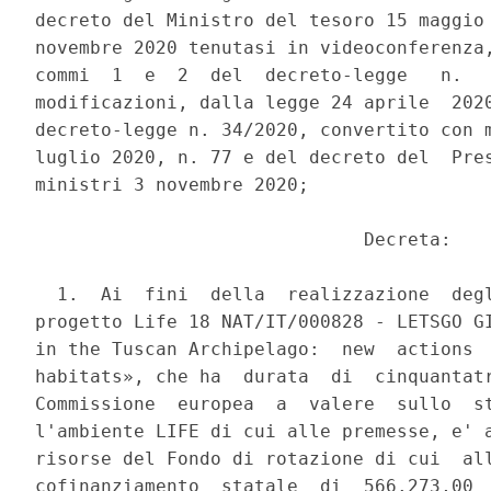
decreto del Ministro del tesoro 15 maggio 
novembre 2020 tenutasi in videoconferenza,
commi  1  e  2  del  decreto-legge   n.   
modificazioni, dalla legge 24 aprile  2020
decreto-legge n. 34/2020, convertito con m
luglio 2020, n. 77 e del decreto del  Pres
ministri 3 novembre 2020; 

                              Decreta: 

  1.  Ai  fini  della  realizzazione  degl
progetto Life 18 NAT/IT/000828 - LETSGO GI
in the Tuscan Archipelago:  new  actions  
habitats», che ha  durata  di  cinquantatr
Commissione  europea  a  valere  sullo  st
l'ambiente LIFE di cui alle premesse, e' a
risorse del Fondo di rotazione di cui  all
cofinanziamento  statale  di  566.273,00  