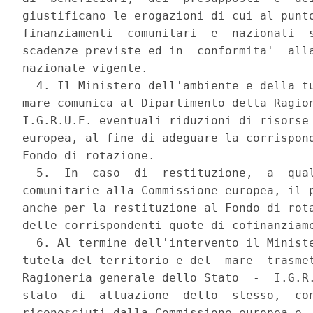
giustificano le erogazioni di cui al punto
finanziamenti  comunitari  e  nazionali  s
scadenze previste ed in  conformita'  alla
nazionale vigente. 

  4. Il Ministero dell'ambiente e della tu
mare comunica al Dipartimento della Ragion
I.G.R.U.E. eventuali riduzioni di risorse 
europea, al fine di adeguare la corrispond
Fondo di rotazione. 

  5.  In  caso  di  restituzione,  a  qual
comunitarie alla Commissione europea, il p
anche per la restituzione al Fondo di rota
delle corrispondenti quote di cofinanziame
  6. Al termine dell'intervento il Ministe
tutela del territorio e del  mare  trasmet
Ragioneria generale dello Stato  -  I.G.R.
stato  di  attuazione  dello  stesso,  con
riconosciuti dalla Commissione europea e  