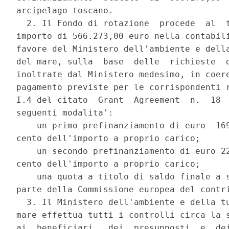
arcipelago toscano. 

  2. Il Fondo di rotazione  procede  al  t
importo di 566.273,00 euro nella contabili
favore del Ministero dell'ambiente e della
del mare, sulla  base  delle  richieste  d
inoltrate dal Ministero medesimo, in coere
pagamento previste per le corrispondenti r
I.4 del citato  Grant  Agreement  n.  18  
seguenti modalita': 

    un primo prefinanziamento di euro  169
cento dell'importo a proprio carico; 

    un secondo prefinanziamento di euro 22
cento dell'importo a proprio carico; 

    una quota a titolo di saldo finale a s
parte della Commissione europea del contri
  3. Il Ministero dell'ambiente e della tu
mare effettua tutti i controlli circa la s
ai  beneficiari,  dei  presupposti  e  dei