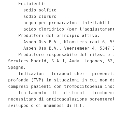
    Eccipienti: 

      sodio solfito 

      sodio cloruro 

      acqua per preparazioni iniettabili 

      acido cloridrico (per l'aggiustament
    Produttori del principio attivo: 

      Aspen Oss B.V., Kloosterstraat 6, 53
      Aspen Oss B.V., Veersemeer 4, 5347 J
    Produttore responsabile del rilascio d
Services Madrid, S.A.U, Avda. Leganes, 62,
Spagna. 

    Indicazioni  terapeutiche:   prevenzio
profonda (TVP) in situazioni in cui non de
compresi pazienti con trombocitopenia indo
    Trattamento  di   disturbi   tromboemb
necessitano di anticoagulazione parenteral
sviluppo o di anamnesi di HIT. 
