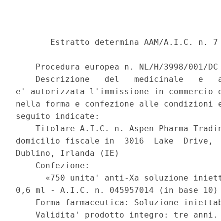
       Estratto determina AAM/A.I.C. n. 7 
    Procedura europea n. NL/H/3998/001/DC 
    Descrizione   del   medicinale   e   a
e' autorizzata l'immissione in commercio d
nella forma e confezione alle condizioni e
seguito indicate: 

    Titolare A.I.C. n. Aspen Pharma Tradin
domicilio fiscale in  3016  Lake  Drive,  
Dublino, Irlanda (IE) 

    Confezione: 

      «750 unita' anti-Xa soluzione iniett
0,6 ml - A.I.C. n. 045957014 (in base 10) 
    Forma farmaceutica: Soluzione iniettab
    Validita' prodotto integro: tre anni. 