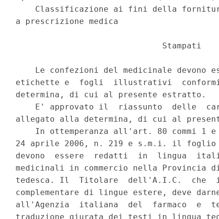
    Classificazione ai fini della fornitur
a prescrizione medica 

                              Stampati 

    Le confezioni del medicinale devono es
etichette e  fogli  illustrativi  conformi
determina, di cui al presente estratto. 

    E' approvato il  riassunto  delle  car
allegato alla determina, di cui al present
    In ottemperanza all'art. 80 commi 1 e 
24 aprile 2006, n. 219 e s.m.i. il foglio 
devono  essere  redatti  in  lingua  itali
medicinali in commercio nella Provincia di
tedesca. Il  Titolare  dell'A.I.C.  che  i
complementare di lingue estere, deve darne
all'Agenzia  italiana  del  farmaco  e  te
traduzione giurata dei testi in lingua ted