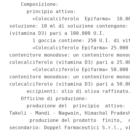
    Composizione: 

      principio attivo: 

        «Colecalciferolo  Epifarma»  10.00
soluzione: 10 ml di soluzione contengono: 
(vitamina D3) pari a 100.000 U.I. 

        1 goccia contiene: 250 U.I. di vit
        «Colecalciferolo Epifarma» 25.000 
contenitore monodose: un contenitore monod
colecalciferolo (vitamina D3) pari a 25.00
        «Colecalciferolo Epifarma» 50.000 
contenitore monodose: un contenitore monod
colecalciferolo (vitamina D3) pari a 50.00
      eccipienti: olio di oliva raffinato.
    Officine di produzione: 

      produzione del  principio  attivo:  
Takoli - Mandi - Nagwain, Himachal Pradesh
       produzione del prodotto  finito,  c
secondario: Doppel Farmaceutici S.r.l., vi