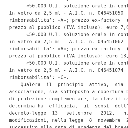
      «50.000 U.I. soluzione orale in cont
in vetro da 2,5 ml - A.I.C. n. 046451050  
rimborsabilita': «A»; prezzo ex-factory  (
prezzo al pubblico (IVA inclusa): euro 7,6
      «50.000 U.I. soluzione orale in cont
in vetro da 2,5 ml - A.I.C. n. 046451062  
rimborsabilita': «A»; prezzo ex-factory  (
prezzo al pubblico (IVA inclusa): euro 13,
      «50.000 U.I. soluzione orale in cont
in vetro da 2,5 ml - A.I.C. n. 046451074  
rimborsabilita': «C». 

    Qualora  il  principio  attivo,  sia  
associazione, sia sottoposto a copertura b
di protezione complementare, la classifica
determina ha  efficacia,  ai  sensi  dell'
decreto-legge  13   settembre   2012,   n.
modificazioni, nella legge  8  novembre  2
successivo alla data di scadenza del breve