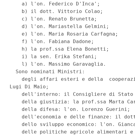
    a) l'on. Federico D'Inca'; 

    b) il dott. Vittorio Colao; 

    c) l'on. Renato Brunetta; 

    d) l'on. Mariastella Gelmini; 

    e) l'on. Maria Rosaria Carfagna; 

    f) l'on. Fabiana Dadone; 

    h) la prof.ssa Elena Bonetti; 

    i) la sen. Erika Stefani; 

    l) l'on. Massimo Garavaglia. 

  Sono nominati Ministri: 

    degli affari esteri e della  cooperazi
Lugi Di Maio; 

    dell'interno: il Consigliere di Stato 
    della giustizia: la prof.ssa Marta Car
    della difesa: l'on. Lorenzo Guerini; 

    dell'economia e delle finanze: il dott
    dello sviluppo economico: l'on. Gianca
    delle politiche agricole alimentari e 