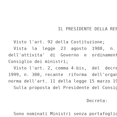
                   IL PRESIDENTE DELLA REP
  Visto l'art. 92 della Costituzione; 

  Vista  la  legge  23  agosto  1988,  n. 
dell'attivita'  di  Governo  e  ordinament
Consiglio dei ministri; 

  Visto l'art. 2, comma 4-bis,  del  decre
1999, n. 300, recante  riforma  dell'organ
norma dell'art. 11 della legge 15 marzo 19
  Sulla proposta del Presidente del Consig
                              Decreta: 

  Sono nominati Ministri senza portafoglio