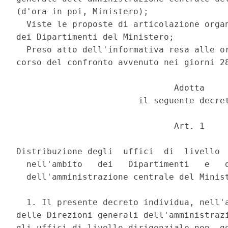
(d'ora in poi, Ministero); 

  Viste le proposte di articolazione organ
dei Dipartimenti del Ministero; 

  Preso atto dell'informativa resa alle or
corso del confronto avvenuto nei giorni 28
                               Adotta 

                        il seguente decret
                               Art. 1 

Distribuzione degli  uffici  di  livello  
  nell'ambito   dei   Dipartimenti   e   d
  dell'amministrazione centrale del Minist
  1. Il presente decreto individua, nell'a
delle Direzioni generali dell'amministrazi
gli uffici di livello dirigenziale non  ge