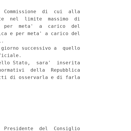
 

 Commissione  di  cui  alla

e  nel  limite  massimo  di

 per  meta'  a  carico  del

ca e per meta' a carico del

. 

giorno successivo a  quello

iciale. 

llo Stato,  sara'  inserita

ormativi  della  Repubblica

ti di osservarla e di farla

 Presidente  del  Consiglio
