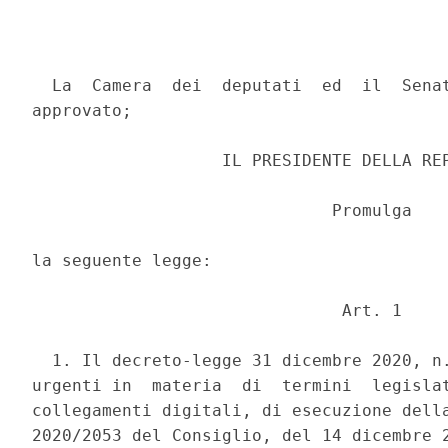
  La  Camera  dei  deputati  ed  il  Senat
approvato; 

                   IL PRESIDENTE DELLA REP
                              Promulga 

la seguente legge: 

                               Art. 1 

  1. Il decreto-legge 31 dicembre 2020, n.
urgenti in  materia  di  termini  legislat
collegamenti digitali, di esecuzione della
2020/2053 del Consiglio, del 14 dicembre 2