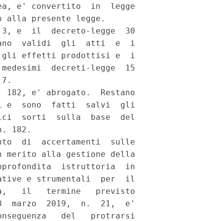
a, e' convertito  in  legge

 alla presente legge. 

3, e  il  decreto-legge  30

no  validi  gli  atti  e  i

gli effetti prodottisi e  i

medesimi  decreti-legge  15

7. 

 182, e' abrogato.  Restano

 e  sono  fatti  salvi  gli

ci  sorti  sulla  base  del

. 182. 

to  di  accertamenti  sulle

 merito alla gestione della

profondita  istruttoria  in

tive e strumentali  per  il

,   il   termine   previsto

  marzo  2019,  n.  21,  e'

nseguenza   del   protrarsi
