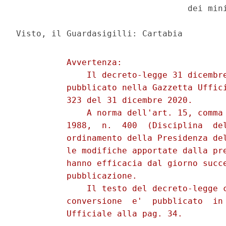
                                  dei mini
          Avvertenza: 

              Il decreto-legge 31 dicembre
          pubblicato nella Gazzetta Uffici
          323 del 31 dicembre 2020. 

              A norma dell'art. 15, comma 
          1988,  n.  400  (Disciplina  del
          ordinamento della Presidenza del
          le modifiche apportate dalla pre
          hanno efficacia dal giorno succe
          pubblicazione. 

              Il testo del decreto-legge c
          conversione  e'  pubblicato  in 
          Ufficiale alla pag. 34. 
