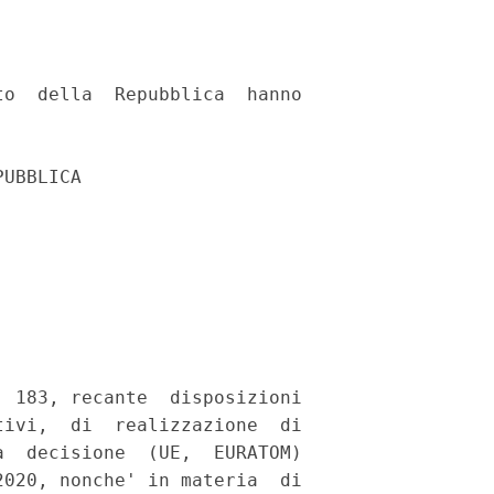
o  della  Repubblica  hanno

UBBLICA 

 183, recante  disposizioni

ivi,  di  realizzazione  di

  decisione  (UE,  EURATOM)

020, nonche' in materia  di
