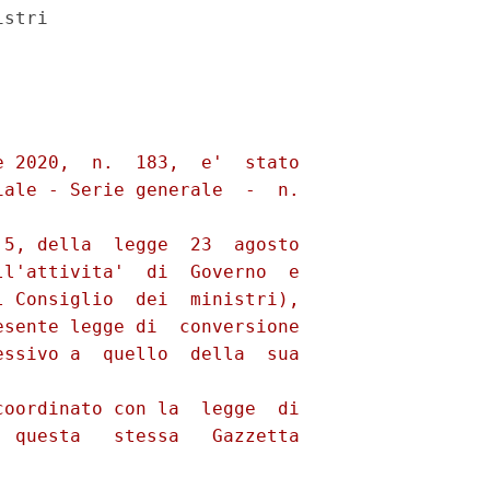
stri 

 2020,  n.  183,  e'  stato

ale - Serie generale  -  n.

5, della  legge  23  agosto

l'attivita'  di  Governo  e

 Consiglio  dei  ministri),

sente legge di  conversione

ssivo a  quello  della  sua

oordinato con la  legge  di

 questa   stessa   Gazzetta
