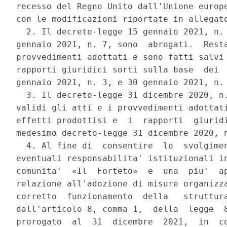
recesso del Regno Unito dall'Unione europe
con le modificazioni riportate in allegato
  2. Il decreto-legge 15 gennaio 2021, n. 
gennaio 2021, n. 7, sono  abrogati.  Resta
provvedimenti adottati e sono fatti salvi 
rapporti giuridici sorti sulla base  dei  
gennaio 2021, n. 3, e 30 gennaio 2021, n. 
  3. Il decreto-legge 31 dicembre 2020, n.
validi gli atti e i provvedimenti adottati
effetti prodottisi e  i  rapporti  giuridi
medesimo decreto-legge 31 dicembre 2020, n
  4. Al fine di  consentire  lo  svolgimen
eventuali responsabilita' istituzionali in
comunita'  «Il  Forteto»  e  una  piu'  ap
relazione all'adozione di misure organizza
corretto  funzionamento  della   struttura
dall'articolo 8, comma 1,  della  legge  8
prorogato  al  31  dicembre  2021,  in  co