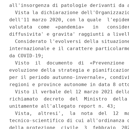
all'insorgenza di patologie derivanti da a
  Vista la dichiarazione dell'Organizzazio
dell'11 marzo 2020, con la quale  l'epidem
valutata  come  «pandemia»   in   consider
diffusivita' e gravita' raggiunti a livell
  Considerato l'evolversi della situazione
internazionale e il carattere particolarme
da COVID-19; 

  Visto  il  documento  di  «Prevenzione  
evoluzione della strategia e pianificazion
per il periodo autunno-invernale», condivi
regioni e province autonome in data 8 otto
  Visto il verbale del 12 marzo 2021 della
richiamato  decreto  del  Ministro  della 
unitamente all'allegato report n. 43; 

  Vista,  altresi',  la  nota  del  12  ma
tecnico-scientifico di cui all'ordinanza d
della protezione  civile  3  febbraio  202