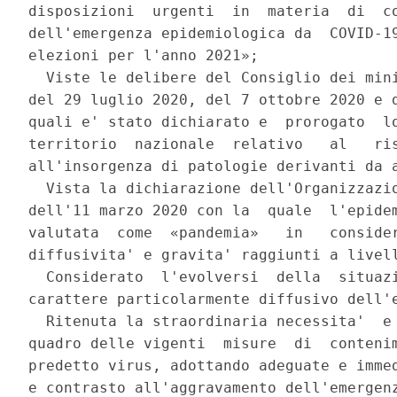
disposizioni  urgenti  in  materia  di  co
dell'emergenza epidemiologica da  COVID-19
elezioni per l'anno 2021»; 

  Viste le delibere del Consiglio dei mini
del 29 luglio 2020, del 7 ottobre 2020 e d
quali e' stato dichiarato e  prorogato  lo
territorio  nazionale  relativo   al   ris
all'insorgenza di patologie derivanti da a
  Vista la dichiarazione dell'Organizzazio
dell'11 marzo 2020 con la  quale  l'epidem
valutata  come  «pandemia»   in   consider
diffusivita' e gravita' raggiunti a livell
  Considerato  l'evolversi  della  situazi
carattere particolarmente diffusivo dell'e
  Ritenuta la straordinaria necessita'  e 
quadro delle vigenti  misure  di  contenim
predetto virus, adottando adeguate e immed
e contrasto all'aggravamento dell'emergenz