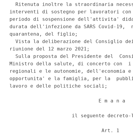
  Ritenuta inoltre la straordinaria necess
interventi di sostegno per lavoratori con 
periodo di sospensione dell'attivita' dida
durata dell'infezione da SARS Covid-19,  n
quarantena, del figlio; 

  Vista la deliberazione del Consiglio dei
riunione del 12 marzo 2021; 

  Sulla proposta del Presidente del  Consi
Ministro della salute, di concerto con  i 
regionali e le autonomie, dell'economia e 
opportunita' e la famiglia, per la  pubbli
lavoro e delle politiche sociali; 

                              E m a n a 

                     il seguente decreto-l
                               Art. 1 
