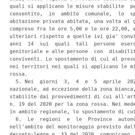
quali si applicano le misure stabilite  pe
consentito,  in  ambito  comunale,  lo  sp
abitazione privata abitata, una volta al g
compreso fra le ore 5,00 e le ore 22,00, e
ulteriori rispetto a quelle ivi gia' convi
anni  14  sui  quali  tali  persone  eserc
genitoriale e alle persone  con  disabilit
conviventi. Lo spostamento di cui al prese
nei territori nei quali si applicano le mi
rossa. 

  5. Nei  giorni  3,  4  e  5  aprile  202
nazionale, ad eccezione della zona bianca,
stabilite dai provvedimenti di cui all'art
n. 19 del 2020 per la zona rossa. Nei mede
in ambito regionale, lo spostamento di cui
  6.  Le  regioni  e  le  Province  autono
nell'ambito del monitoraggio previsto dall
decreto-legge n. 33 del 2020, comunicano  