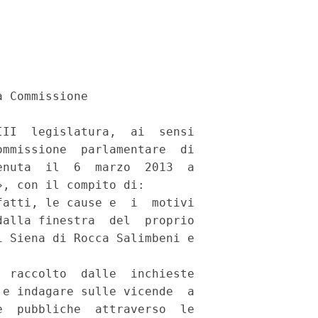
 Commissione 

II  legislatura,  ai  sensi

mmissione  parlamentare  di

nuta  il  6  marzo  2013  a

, con il compito di: 

atti, le cause e  i  motivi

alla finestra  del  proprio

 Siena di Rocca Salimbeni e

 raccolto  dalle  inchieste

e indagare sulle vicende  a

  pubbliche  attraverso  le
