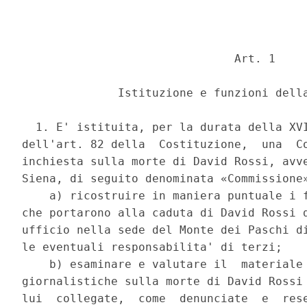
                               Art. 1 

              Istituzione e funzioni della
  1. E' istituita, per la durata della XVI
dell'art. 82 della  Costituzione,  una  Co
inchiesta sulla morte di David Rossi, avve
Siena, di seguito denominata «Commissione»
    a) ricostruire in maniera puntuale i f
che portarono alla caduta di David Rossi d
ufficio nella sede del Monte dei Paschi di
le eventuali responsabilita' di terzi; 

    b) esaminare e valutare il  materiale 
giornalistiche sulla morte di David Rossi 
lui  collegate,  come  denunciate  e  rese