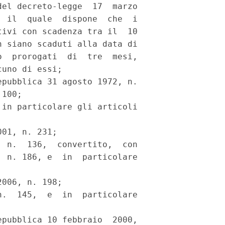
el decreto-legge  17  marzo

 il  quale  dispone  che  i

ivi con scadenza tra il  10

 siano scaduti alla data di

  prorogati  di  tre  mesi,

uno di essi; 

pubblica 31 agosto 1972, n.

100; 

in particolare gli articoli

01, n. 231; 

 n.  136,  convertito,  con

 n. 186, e  in  particolare

006, n. 198; 

.  145,  e  in  particolare

pubblica 10 febbraio  2000,
