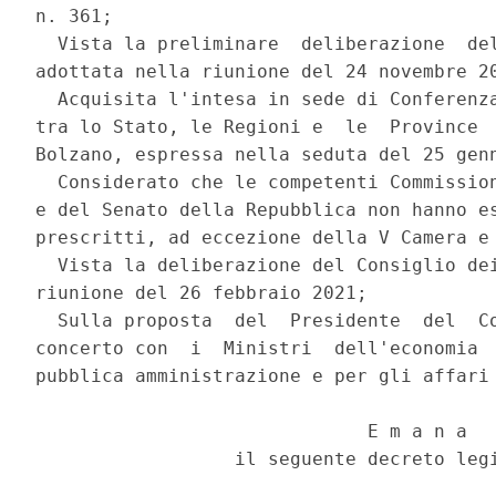
n. 361; 

  Vista la preliminare  deliberazione  del
adottata nella riunione del 24 novembre 20
  Acquisita l'intesa in sede di Conferenza
tra lo Stato, le Regioni e  le  Province  
Bolzano, espressa nella seduta del 25 genn
  Considerato che le competenti Commission
e del Senato della Repubblica non hanno es
prescritti, ad eccezione della V Camera e 
  Vista la deliberazione del Consiglio dei
riunione del 26 febbraio 2021; 

  Sulla proposta  del  Presidente  del  Co
concerto con  i  Ministri  dell'economia  
pubblica amministrazione e per gli affari 
                              E m a n a 

                  il seguente decreto legi