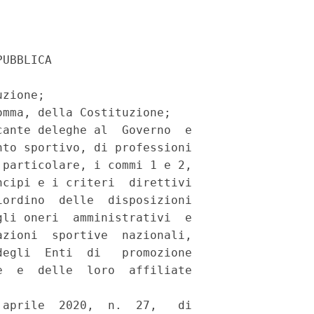
UBBLICA 

zione; 

mma, della Costituzione; 

ante deleghe al  Governo  e

to sportivo, di professioni

particolare, i commi 1 e 2,

cipi e i criteri  direttivi

ordino  delle  disposizioni

li oneri  amministrativi  e

zioni  sportive  nazionali,

egli  Enti  di   promozione

  e  delle  loro  affiliate

aprile  2020,  n.  27,   di
