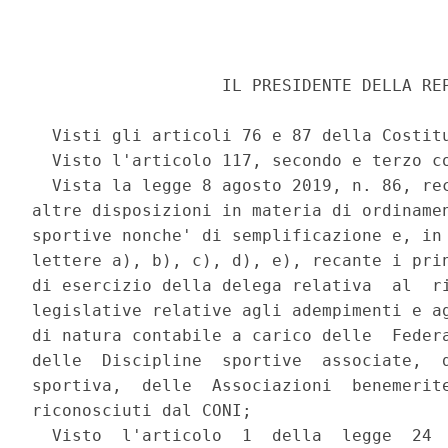
                   IL PRESIDENTE DELLA REP
  Visti gli articoli 76 e 87 della Costitu
  Visto l'articolo 117, secondo e terzo co
  Vista la legge 8 agosto 2019, n. 86, rec
altre disposizioni in materia di ordinamen
sportive nonche' di semplificazione e, in 
lettere a), b), c), d), e), recante i prin
di esercizio della delega relativa  al  ri
legislative relative agli adempimenti e ag
di natura contabile a carico delle  Federa
delle  Discipline  sportive  associate,  d
sportiva,  delle  Associazioni  benemerite
riconosciuti dal CONI; 

  Visto  l'articolo  1  della  legge  24  