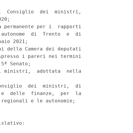
  Consiglio  dei  ministri,

20; 

 permanente per i  rapporti

autonome  di  Trento  e  di

aio 2021; 

i della Camera dei deputati

presso i pareri nei termini

5ª Senato; 

 ministri,  adottata  nella

nsiglio  dei  ministri,  di

e  delle  finanze,  per  la

regionali e le autonomie; 

slativo: 
