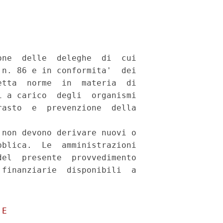
ne  delle  deleghe  di  cui

n. 86 e in conformita'  dei

tta  norme  in  materia  di

 a carico  degli  organismi

asto  e  prevenzione  della

non devono derivare nuovi o

blica.  Le  amministrazioni

el  presente  provvedimento

finanziarie  disponibili  a

considerazione dello  stato  di  emergenza  sul
          territorio nazionale relativo al rischio sanitario connesso
          all'insorgenza di  patologie  derivanti  da  agenti  virali
          trasmissibili, dichiarato con la delibera del Consiglio dei
          ministri del 31 gennaio  2020,  pubblicata  nella  Gazzetta
          Ufficiale n.  26  del  1°  febbraio  2020,  i  termini  per
          l'adozione di decreti legislativi con scadenza  tra  il  10
          febbraio 2020 e il 31 agosto 2020, che  non  siano  scaduti
          al