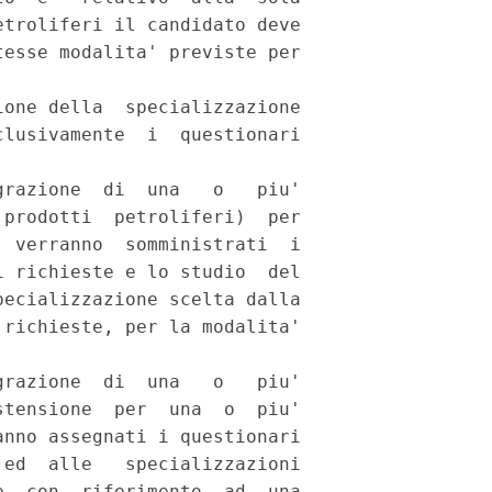
troliferi il candidato deve

esse modalita' previste per

one della  specializzazione

lusivamente  i  questionari

razione  di  una   o   piu'

prodotti  petroliferi)  per

 verranno  somministrati  i

 richieste e lo studio  del

ecializzazione scelta dalla

richieste, per la modalita'

razione  di  una   o   piu'

tensione  per  una  o  piu'

nno assegnati i questionari

ed  alle   specializzazioni

  con  riferimento  ad  una
