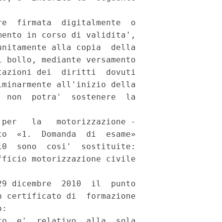
e  firmata  digitalmente  o

ento in corso di validita',

nitamente alla copia  della

 bollo, mediante versamento

azioni dei  diritti  dovuti

minarmente all'inizio della

 non  potra'  sostenere  la

per   la   motorizzazione -

o  «1.  Domanda  di  esame»

0  sono  cosi'  sostituite:

ficio motorizzazione civile

9 dicembre  2010  il  punto

 certificato di  formazione

: 

o  e'  relativo  alla  sola
