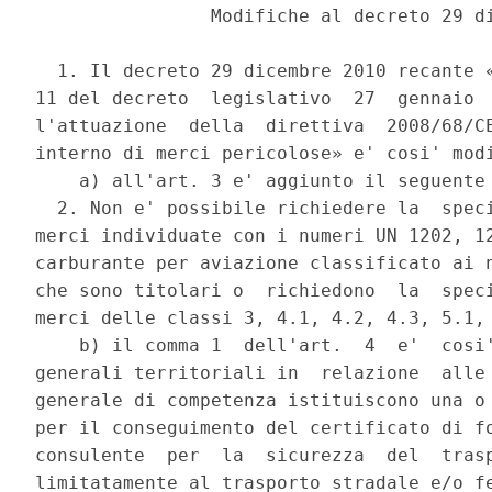
                Modifiche al decreto 29 di
  1. Il decreto 29 dicembre 2010 recante «
11 del decreto  legislativo  27  gennaio  
l'attuazione  della  direttiva  2008/68/CE
interno di merci pericolose» e' cosi' modi
    a) all'art. 3 e' aggiunto il seguente 
  2. Non e' possibile richiedere la  speci
merci individuate con i numeri UN 1202, 12
carburante per aviazione classificato ai n
che sono titolari o  richiedono  la  speci
merci delle classi 3, 4.1, 4.2, 4.3, 5.1, 
    b) il comma 1  dell'art.  4  e'  cosi'
generali territoriali in  relazione  alle 
generale di competenza istituiscono una o 
per il conseguimento del certificato di fo
consulente  per  la  sicurezza  del  trasp
limitatamente al trasporto stradale e/o fe