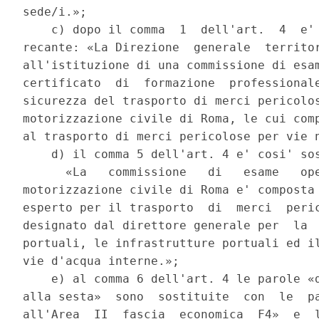
sede/i.»; 

    c) dopo il comma  1  dell'art.  4  e' 
recante: «La Direzione  generale  territor
all'istituzione di una commissione di esam
certificato  di  formazione  professionale
sicurezza del trasporto di merci pericolos
motorizzazione civile di Roma, le cui comp
al trasporto di merci pericolose per vie n
    d) il comma 5 dell'art. 4 e' cosi' sos
      «La   commissione   di   esame   ope
motorizzazione civile di Roma e' composta 
esperto per il trasporto  di  merci  peric
designato dal direttore generale per  la  
portuali, le infrastrutture portuali ed il
vie d'acqua interne.»; 

    e) al comma 6 dell'art. 4 le parole «d
alla sesta»  sono  sostituite  con  le  pa
all'Area  II  fascia  economica  F4»  e  l