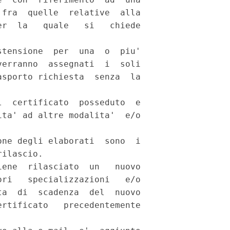
fra  quelle  relative  alla

r  la   quale   si   chiede

tensione  per  una  o  piu'

erranno  assegnati  i  soli

sporto richiesta  senza  la

 

  certificato  posseduto  e

ta' ad altre modalita'  e/o

ne degli elaborati  sono  i

ilascio. 

ene  rilasciato  un   nuovo

ri   specializzazioni   e/o

a  di  scadenza  del  nuovo

rtificato   precedentemente
