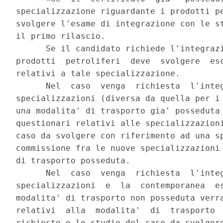
specializzazione riguardante i prodotti pe
svolgere l'esame di integrazione con le st
il primo rilascio. 

      Se il candidato richiede l'integrazi
prodotti  petroliferi  deve  svolgere  esc
relativi a tale specializzazione. 

      Nel  caso  venga  richiesta  l'integ
specializzazioni (diversa da quella per i 
una modalita' di trasporto gia' posseduta 
questionari relativi alle specializzazioni
caso da svolgere con riferimento ad una sp
commissione fra le nuove specializzazioni 
di trasporto posseduta. 

      Nel  caso  venga  richiesta  l'integ
specializzazioni  e  la  contemporanea  es
modalita' di trasporto non posseduta verra
relativi  alla  modalita'  di  trasporto  
richieste e lo studio del caso da svolgere