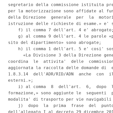
segretario della commissione istituita pre
per la motorizzazione sono affidate al fun
della Direzione  generale  per  la  motori
istruzione delle richieste di esame.» e' s
    f) il comma 7 dell'art. 4 e' abrogato;
    g) al comma 9 dell'art. 4 le parole «p
sito del dipartimento» sono abrogate; 

    h) il comma 1 dell'art. 5 e' cosi' sos
      «La Divisione 3 della Direzione gene
coordina  le  attivita'  delle  commission
aggiornata la raccolta delle domande di  e
1.8.3.14  dell'ADR/RID/ADN  anche  con  il
esterni.»; 

    i) al comma  8  dell'art.  6,  dopo  l
formazione,» sono aggiunte le  seguenti  p
modalita' di trasporto per vie navigabili 
    j)  dopo  la  prima  frase  del  punto
dell'allegato I al decreto 29 dicembre 201