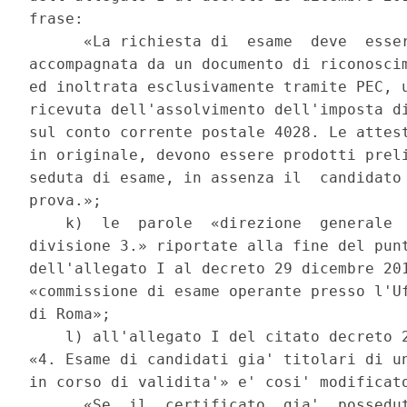
frase: 

      «La richiesta di  esame  deve  esser
accompagnata da un documento di riconoscim
ed inoltrata esclusivamente tramite PEC, u
ricevuta dell'assolvimento dell'imposta di
sul conto corrente postale 4028. Le attest
in originale, devono essere prodotti preli
seduta di esame, in assenza il  candidato 
prova.»; 

    k)  le  parole  «direzione  generale  
divisione 3.» riportate alla fine del punt
dell'allegato I al decreto 29 dicembre 201
«commissione di esame operante presso l'Uf
di Roma»; 

    l) all'allegato I del citato decreto 2
«4. Esame di candidati gia' titolari di un
in corso di validita'» e' cosi' modificato
      «Se  il  certificato  gia'  possedut