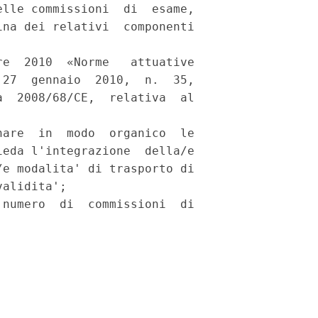
lle commissioni  di  esame,

na dei relativi  componenti

e  2010  «Norme   attuative

27  gennaio  2010,  n.  35,

  2008/68/CE,  relativa  al

are  in  modo  organico  le

eda l'integrazione  della/e

e modalita' di trasporto di

alidita'; 

numero  di  commissioni  di
