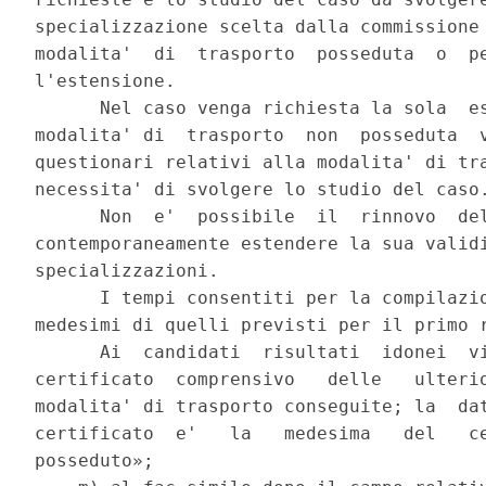
specializzazione scelta dalla commissione 
modalita'  di  trasporto  posseduta  o  pe
l'estensione. 

      Nel caso venga richiesta la sola  es
modalita' di  trasporto  non  posseduta  v
questionari relativi alla modalita' di tra
necessita' di svolgere lo studio del caso.
      Non  e'  possibile  il  rinnovo  del
contemporaneamente estendere la sua validi
specializzazioni. 

      I tempi consentiti per la compilazio
medesimi di quelli previsti per il primo r
      Ai  candidati  risultati  idonei  vi
certificato  comprensivo   delle   ulterio
modalita' di trasporto conseguite; la  dat
certificato  e'   la   medesima   del   ce
posseduto»; 
