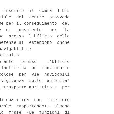
 inserito  il  comma  1-bis

iale  del  centro  provvede

e per il conseguimento  del

  di  consulente   per   la

e  presso  l'Ufficio  della

etenze si  estendono  anche

avigabili.»; 

tituito: 

rante   presso    l'Ufficio

inoltre da  un  funzionario

olose  per  vie  navigabili

vigilanza  sulle  autorita'

 trasporto marittimo e  per

i qualifica  non  inferiore

role  «appartenenti  almeno

a  frase  «Le  funzioni  di
