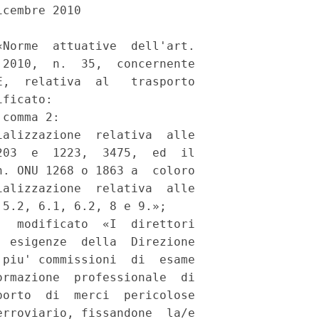
cembre 2010 

Norme  attuative  dell'art.

2010,  n.  35,  concernente

,  relativa  al   trasporto

ficato: 

comma 2: 

alizzazione  relativa  alle

03  e  1223,  3475,  ed  il

. ONU 1268 o 1863 a  coloro

alizzazione  relativa  alle

5.2, 6.1, 6.2, 8 e 9.»; 

  modificato  «I  direttori

 esigenze  della  Direzione

piu' commissioni  di  esame

rmazione  professionale  di

orto  di  merci  pericolose

rroviario, fissandone  la/e
