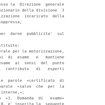
sso la  Direzione  generale

zionario della divisione  3

zzazione  incaricato  della

oppressa; 

 

er  darne  pubblicita'  sul

tituito: 

rale per la motorizzazione,

i  di  esame   e   mantiene

same  ai  sensi  del  punto

  contributo   di   esperti

e  parole  «certificato  di

arole  «salvo  che  per  la

interne,»; 

  «1.  Domanda  di   esame»

0, e' inserita la  seguente
