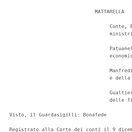
                             MATTARELLA 

                                  Conte, P
                                  ministri
                                  Patuanel
                                  economic
                                  Manfredi
                                  e della 
                                  Gualtier
                                  delle fi
Visto, il Guardasigilli: Bonafede 

Registrato alla Corte dei conti il 9 dicem