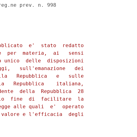


blicato  e'  stato  redatto

  per  materia,  ai   sensi

 unico  delle  disposizioni

gi,   sull'emanazione   dei

la   Repubblica   e   sulle

a   Repubblica    italiana,

ente  della  Repubblica  28

o  fine  di  facilitare  la

gge alle quali  e'  operato

valore e l'efficacia  degli

 
