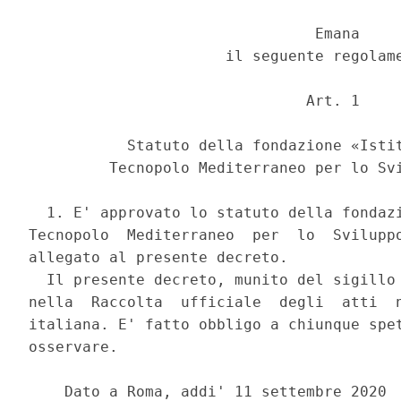
                                Emana 

                      il seguente regolame
                               Art. 1 

           Statuto della fondazione «Istit
         Tecnopolo Mediterraneo per lo Svi
  1. E' approvato lo statuto della fondazi
Tecnopolo  Mediterraneo  per  lo  Sviluppo
allegato al presente decreto. 

  Il presente decreto, munito del sigillo 
nella  Raccolta  ufficiale  degli  atti  n
italiana. E' fatto obbligo a chiunque spet
osservare. 

    Dato a Roma, addi' 11 settembre 2020 
