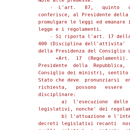
          Note alle premesse: 

              -  L'art.   87,   quinto   c
          conferisce, al Presidente della 
          promulgare le leggi ed emanare i
          legge e i regolamenti. 

              - Si riporta l'art. 17 della
          400 (Disciplina dell'attivita'  
          della Presidenza del Consiglio d
                «Art.  17  (Regolamenti). 
          Presidente  della  Repubblica,  
          Consiglio dei ministri, sentito 
          Stato che deve  pronunziarsi  en
          richiesta,   possono   essere   
          disciplinare: 

                  a)  l'esecuzione  delle 
          legislativi, nonche' dei regolam
                  b) l'attuazione e l'inte
          decreti legislativi recanti  nor