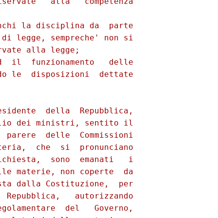
servate   alla   competenza

chi la disciplina da  parte

di legge, sempreche' non si

vate alla legge; 

  il  funzionamento   delle

o le  disposizioni  dettate

sidente  della  Repubblica,

io dei ministri, sentito il

 parere  delle  Commissioni

eria,  che  si  pronunciano

chiesta,  sono  emanati   i

le materie, non coperte  da

ta dalla Costituzione,  per

 Repubblica,   autorizzando

golamentare  del   Governo,
