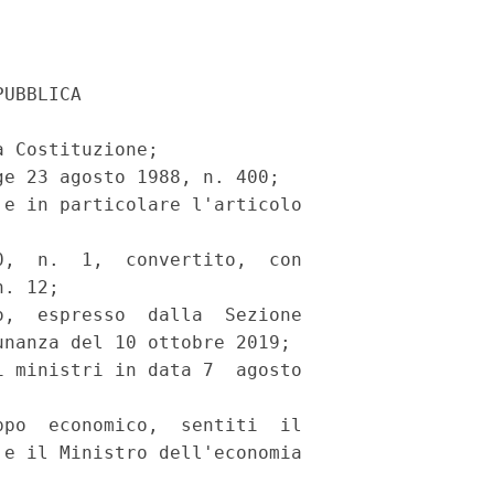
UBBLICA 

 Costituzione; 

e 23 agosto 1988, n. 400; 

e in particolare l'articolo

,  n.  1,  convertito,  con

. 12; 

,  espresso  dalla  Sezione

nanza del 10 ottobre 2019; 

 ministri in data 7  agosto

po  economico,  sentiti  il

e il Ministro dell'economia
