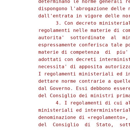
          determinano le norme generali re
          dispongono l'abrogazione delle n
          dall'entrata in vigore delle nor
                3. Con decreto ministerial
          regolamenti nelle materie di com
          autorita'  sottordinate  al  min
          espressamente conferisca tale po
          materie di competenza  di  piu' 
          adottati con decreti interminist
          necessita' di apposita autorizza
          I regolamenti ministeriali ed in
          dettare norme contrarie a quelle
          dal Governo. Essi debbono essere
          del Consiglio dei ministri prima
                4. I regolamenti di cui al
          ministeriali ed interministerial
          denominazione di «regolamento», 
          del  Consiglio  di  Stato,  sott