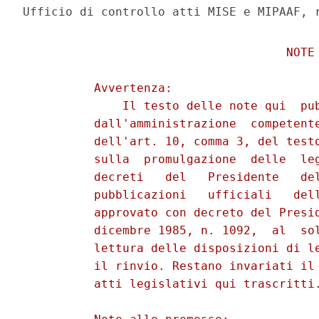
                                     NOTE 
          Avvertenza: 

              Il testo delle note qui  pub
          dall'amministrazione  competente
          dell'art. 10, comma 3, del testo
          sulla  promulgazione  delle  leg
          decreti   del   Presidente   del
          pubblicazioni   ufficiali   dell
          approvato con decreto del Presid
          dicembre 1985, n. 1092,  al  sol
          lettura delle disposizioni di le
          il rinvio. Restano invariati il 
          atti legislativi qui trascritti.