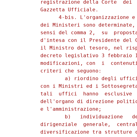
          registrazione della Corte  dei  
          Gazzetta Ufficiale. 

                4-bis. L'organizzazione e 
          dei Ministeri sono determinate, 
          sensi del comma 2,  su  proposta
          d'intesa con il Presidente del C
          il Ministro del tesoro, nel risp
          decreto legislativo 3 febbraio 1
          modificazioni, con  i  contenuti
          criteri che seguono: 

                  a) riordino degli uffici
          con i Ministri ed i Sottosegreta
          tali  uffici  hanno  esclusive  
          dell'organo di direzione politic
          e l'amministrazione; 

                  b)   individuazione   de
          dirigenziale  generale,  central
          diversificazione tra strutture c