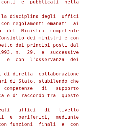
conti  e  pubblicati  nella

la disciplina degli  uffici

con regolamenti emanati  ai

  del  Ministro  competente

onsiglio dei ministri e con

etto dei principi posti dal

993, n.  29,  e  successive

  e  con  l'osservanza  dei

 di diretta  collaborazione

ri di Stato, stabilendo che

 competenze   di   supporto

a e di raccordo tra  questo

gli   uffici   di   livello

i  e  periferici,  mediante

on funzioni  finali  e  con
