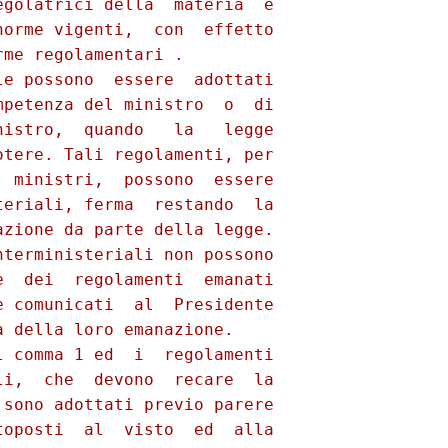
golatrici della  materia  e

orme vigenti,  con  effetto

me regolamentari . 

e possono  essere  adottati

petenza del ministro  o  di

istro,  quando   la   legge

tere. Tali regolamenti, per

 ministri,  possono  essere

eriali, ferma  restando  la

zione da parte della legge.

terministeriali non possono

  dei  regolamenti  emanati

 comunicati  al  Presidente

 della loro emanazione. 

 comma 1 ed  i  regolamenti

i,  che  devono  recare  la

sono adottati previo parere

oposti  al  visto  ed  alla
