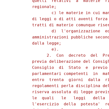
          quelli  relativi  a  materie  ri
          regionale; 

                  c) le materie in cui man
          di leggi o di atti aventi forza 
          tratti di materie comunque riser
                  d)  l'organizzazione  ed
          amministrazioni pubbliche second
          dalla legge; 

                  e). 

                2.  Con  decreto  del  Pre
          previa deliberazione del Consigl
          Consiglio  di  Stato  e  previo 
          parlamentari competenti  in  mat
          entro  trenta  giorni  dalla  ri
          regolamenti perla disciplina del
          riserva assoluta di legge previs
          le  quali   le   leggi   della  
          l'esercizio  della  potesta'  re