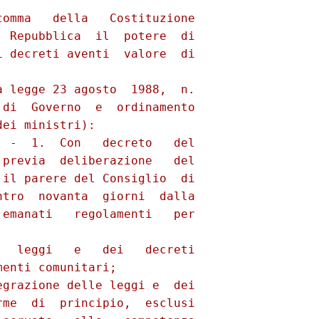
omma   della   Costituzione

 Repubblica  il  potere  di

 decreti aventi  valore  di

 legge 23 agosto  1988,  n.

di  Governo  e  ordinamento

ei ministri): 

 -  1.  Con   decreto   del

previa  deliberazione   del

il parere del Consiglio  di

tro  novanta  giorni  dalla

emanati   regolamenti   per

  leggi   e   dei   decreti

enti comunitari; 

grazione delle leggi e  dei

me  di  principio,  esclusi
