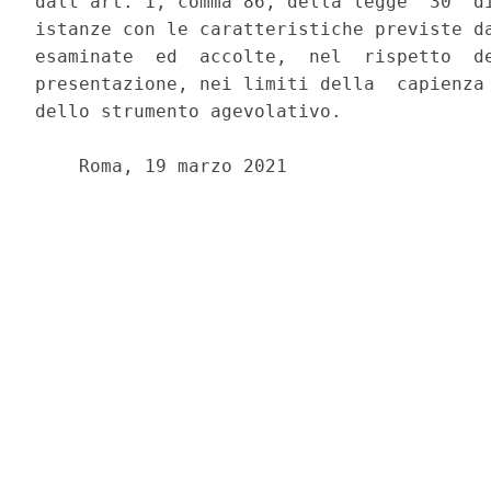
dall'art. 1, comma 86, della legge  30  di
istanze con le caratteristiche previste da
esaminate  ed  accolte,  nel  rispetto  de
presentazione, nei limiti della  capienza 
dello strumento agevolativo. 

    Roma, 19 marzo 2021 
