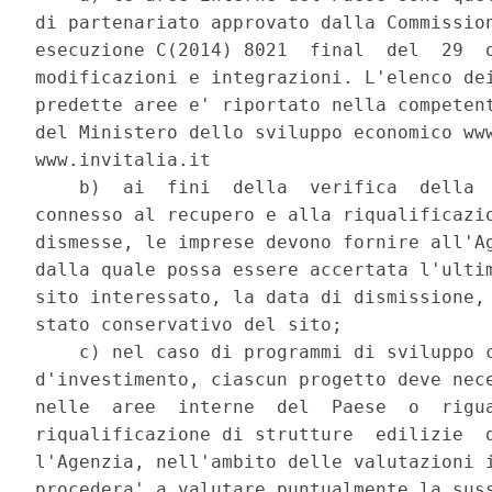
di partenariato approvato dalla Commission
esecuzione C(2014) 8021  final  del  29  o
modificazioni e integrazioni. L'elenco dei
predette aree e' riportato nella competent
del Ministero dello sviluppo economico www
www.invitalia.it 

    b)  ai  fini  della  verifica  della  
connesso al recupero e alla riqualificazio
dismesse, le imprese devono fornire all'Ag
dalla quale possa essere accertata l'ultim
sito interessato, la data di dismissione, 
stato conservativo del sito; 

    c) nel caso di programmi di sviluppo c
d'investimento, ciascun progetto deve nece
nelle  aree  interne  del  Paese  o  rigua
riqualificazione di strutture  edilizie  d
l'Agenzia, nell'ambito delle valutazioni i
procedera' a valutare puntualmente la suss