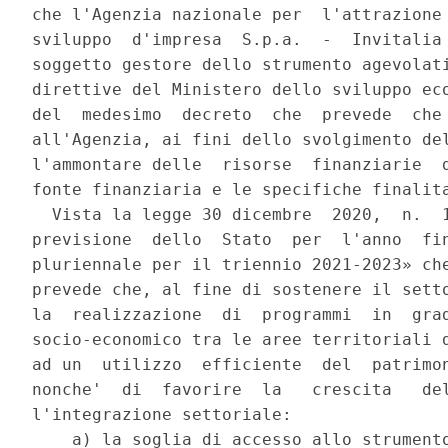
che l'Agenzia nazionale per  l'attrazione 
sviluppo  d'impresa  S.p.a.  -  Invitalia 
soggetto gestore dello strumento agevolati
direttive del Ministero dello sviluppo eco
del  medesimo  decreto  che  prevede  che 
all'Agenzia, ai fini dello svolgimento del
l'ammontare delle  risorse  finanziarie  d
fonte finanziaria e le specifiche finalita
  Vista la legge 30 dicembre  2020,  n.  1
previsione  dello  Stato  per  l'anno  fin
pluriennale per il triennio 2021-2023» che
prevede che, al fine di sostenere il setto
la  realizzazione  di  programmi  in  grad
socio-economico tra le aree territoriali d
ad un  utilizzo  efficiente  del  patrimon
nonche'  di  favorire  la   crescita   del
l'integrazione settoriale: 

    a) la soglia di accesso allo strumento