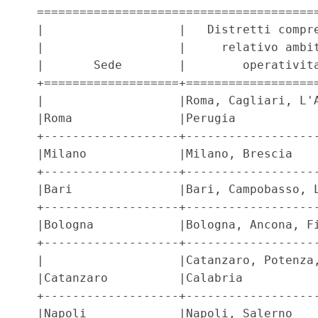
  ========================================
  |                   |   Distretti compre
  |                   |     relativo ambit
  |       Sede        |        operativita
  +===================+===================
  |                   |Roma, Cagliari, L'A
  |Roma               |Perugia            
  +-------------------+-------------------
  |Milano             |Milano, Brescia    
  +-------------------+-------------------
  |Bari               |Bari, Campobasso, L
  +-------------------+-------------------
  |Bologna            |Bologna, Ancona, Fi
  +-------------------+-------------------
  |                   |Catanzaro, Potenza,
  |Catanzaro          |Calabria           
  +-------------------+-------------------
  |Napoli             |Napoli, Salerno    