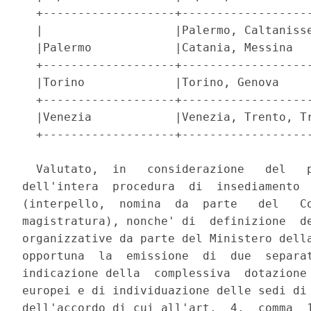
  +-------------------+-------------------
  |                   |Palermo, Caltanisse
  |Palermo            |Catania, Messina   
  +-------------------+-------------------
  |Torino             |Torino, Genova     
  +-------------------+-------------------
  |Venezia            |Venezia, Trento, Tr
  +-------------------+-------------------
  Valutato,  in   considerazione   del   p
dell'intera  procedura  di  insediamento  
(interpello,  nomina  da  parte   del   Co
magistratura), nonche' di  definizione  de
organizzative da parte del Ministero della
opportuna  la  emissione  di  due  separat
indicazione della  complessiva  dotazione 
europei e di individuazione delle sedi di 
dell'accordo di cui all'art.  4,  comma  1