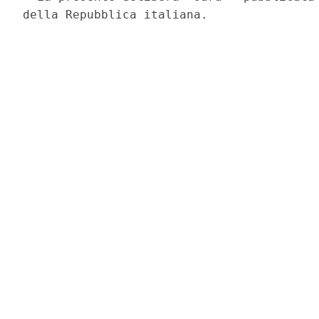
della Repubblica italiana. 

                                          
                                          