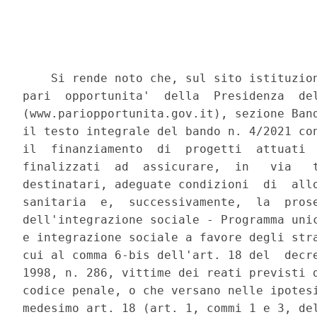
    Si rende noto che, sul sito istituzion
pari  opportunita'  della  Presidenza  del
(www.pariopportunita.gov.it), sezione Band
il testo integrale del bando n. 4/2021 con
il  finanziamento  di  progetti  attuati  
finalizzati  ad  assicurare,  in   via   t
destinatari, adeguate condizioni  di  allo
sanitaria  e,  successivamente,  la  prose
dell'integrazione sociale - Programma unic
e integrazione sociale a favore degli stra
cui al comma 6-bis dell'art. 18 del  decre
1998, n. 286, vittime dei reati previsti d
codice penale, o che versano nelle ipotesi
medesimo art. 18 (art. 1, commi 1 e 3, del