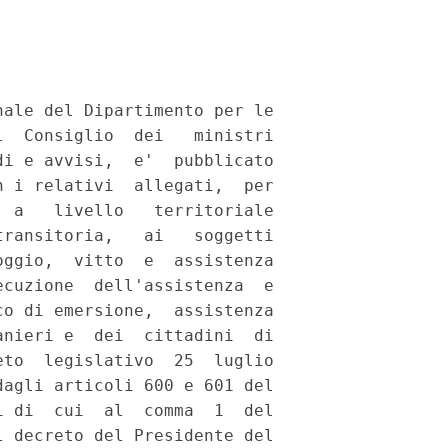
ale del Dipartimento per le

  Consiglio  dei   ministri

i e avvisi,  e'  pubblicato

 i relativi  allegati,  per

 a   livello   territoriale

ransitoria,   ai   soggetti

ggio,  vitto  e  assistenza

cuzione  dell'assistenza  e

o di emersione,  assistenza

nieri e  dei  cittadini  di

to  legislativo  25  luglio

agli articoli 600 e 601 del

 di  cui  al  comma  1  del

 decreto del Presidente del
