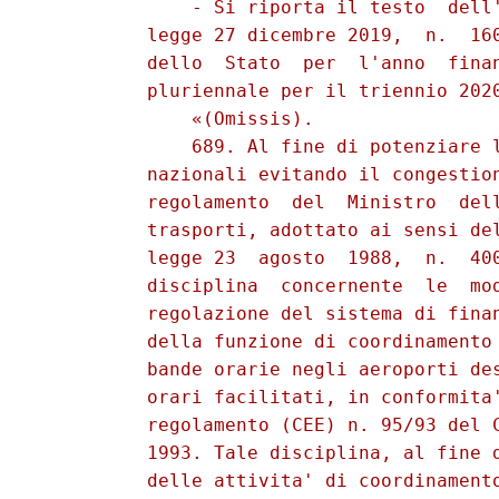
              - Si riporta il testo  dell'
          legge 27 dicembre 2019,  n.  160
          dello  Stato  per  l'anno  finan
          pluriennale per il triennio 2020
              «(Omissis). 

              689. Al fine di potenziare l
          nazionali evitando il congestion
          regolamento  del  Ministro  dell
          trasporti, adottato ai sensi del
          legge 23  agosto  1988,  n.  400
          disciplina  concernente  le  mod
          regolazione del sistema di finan
          della funzione di coordinamento 
          bande orarie negli aeroporti des
          orari facilitati, in conformita'
          regolamento (CEE) n. 95/93 del C
          1993. Tale disciplina, al fine d
          delle attivita' di coordinamento