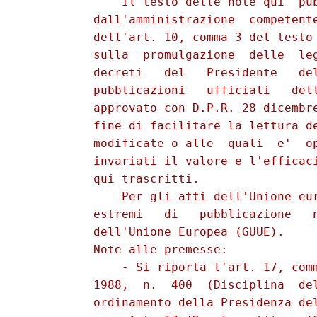
              Il testo delle note qui  pub
          dall'amministrazione  competente
          dell'art. 10, comma 3 del testo 
          sulla  promulgazione  delle  leg
          decreti   del   Presidente   del
          pubblicazioni   ufficiali   dell
          approvato con D.P.R. 28 dicembre
          fine di facilitare la lettura de
          modificate o alle  quali  e'  op
          invariati il valore e l'efficaci
          qui trascritti. 

              Per gli atti dell'Unione eur
          estremi   di   pubblicazione   n
          dell'Unione Europea (GUUE). 

          Note alle premesse: 

              - Si riporta l'art. 17, comm
          1988,  n.  400  (Disciplina  del
          ordinamento della Presidenza del