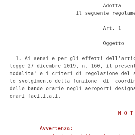
                               Adotta 

                      il seguente regolame
                               Art. 1 

                               Oggetto 

  1. Ai sensi e per gli effetti dell'artic
legge 27 dicembre 2019, n. 160, il present
modalita' e i criteri di regolazione del s
lo svolgimento della funzione  di  coordin
delle bande orarie negli aeroporti designa
                                    N O T 
          Avvertenza: 
