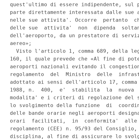
quest'ultimo di essere indipendente, sul p
parte direttamente interessata dalle sue a
nelle sue attivita'. Occorre  pertanto  ch
delle sue  attivita'  non  dipenda  soltan
dell'aeroporto, da un prestatore di serviz
aereo»; 

  Visto l'articolo 1, comma 689, della leg
160, il quale prevede che «Al fine di pote
aeroporti nazionali evitando il congestion
regolamento  del  Ministro  delle  infrast
adottato ai sensi dell'articolo 17, comma 
1988, n.  400,  e'  stabilita  la  nuova  
modalita' e i criteri di regolazione del s
lo svolgimento della funzione  di  coordin
delle bande orarie negli aeroporti designa
orari  facilitati,  in  conformita'  alle 
regolamento (CEE) n. 95/93 del Consiglio, 
disciplina, al fine di assicurare lo svolg