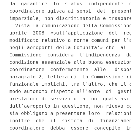
da  garantire  lo  status  indipendente  d
coordinatore agisca ai sensi  del  present
imparziale, non discriminatoria e traspare
  Vista la comunicazione della Commissione
aprile  2008  «sull'applicazione  del  reg
modificato relativo a norme comuni per l'a
negli aeroporti della Comunita'» che  al  
Commissione  considera  l'indipendenza  de
condizione essenziale alla buona esecuzion
coordinatore  conformemente  alle   dispos
paragrafo 2, lettera c). La Commissione ri
funzionale implichi, tra l'altro, che il c
modo autonomo rispetto all'ente  di  gesti
prestatore di servizi o  a  un  qualsiasi 
dall'aeroporto in questione, non riceva co
sia obbligato a presentare loro  relazioni
inoltre  che  il  sistema  di  finanziamen
coordinatore  debba  essere  concepito  in