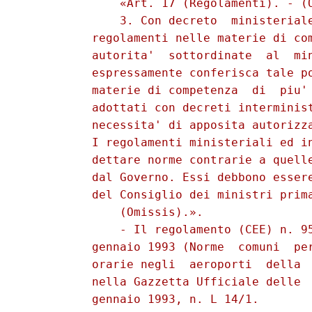
              «Art. 17 (Regolamenti). - (O
              3. Con decreto  ministeriale
          regolamenti nelle materie di com
          autorita'  sottordinate  al  min
          espressamente conferisca tale po
          materie di competenza  di  piu' 
          adottati con decreti interminist
          necessita' di apposita autorizza
          I regolamenti ministeriali ed in
          dettare norme contrarie a quelle
          dal Governo. Essi debbono essere
          del Consiglio dei ministri prima
              (Omissis).». 

              - Il regolamento (CEE) n. 95
          gennaio 1993 (Norme  comuni  per
          orarie negli  aeroporti  della  
          nella Gazzetta Ufficiale delle  
          gennaio 1993, n. L 14/1. 
