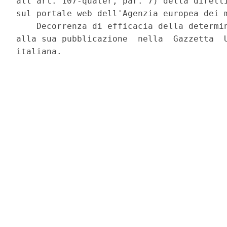
all'art. 107-quater, par. 7) della diretti
sul portale web dell'Agenzia europea dei m
    Decorrenza di efficacia della determin
alla sua pubblicazione  nella  Gazzetta  U