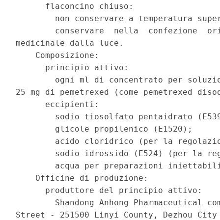
      flaconcino chiuso: 

        non conservare a temperatura super
        conservare  nella  confezione  ori
medicinale dalla luce. 

    Composizione: 

      principio attivo: 

        ogni ml di concentrato per soluzio
25 mg di pemetrexed (come pemetrexed disod
      eccipienti: 

        sodio tiosolfato pentaidrato (E539
        glicole propilenico (E1520); 

        acido cloridrico (per la regolazio
        sodio idrossido (E524) (per la reg
        acqua per preparazioni iniettabili
    Officine di produzione: 

      produttore del principio attivo: 

        Shandong Anhong Pharmaceutical com
Street - 251500 Linyi County, Dezhou City 