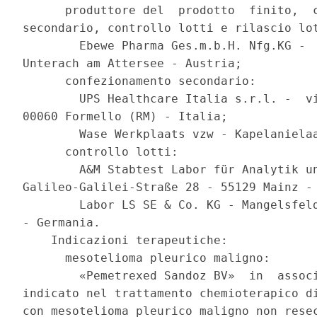
      produttore del  prodotto  finito,  c
secondario, controllo lotti e rilascio lot
        Ebewe Pharma Ges.m.b.H. Nfg.KG -  
Unterach am Attersee - Austria; 

      confezionamento secondario: 

        UPS Healthcare Italia s.r.l. -  vi
00060 Formello (RM) - Italia; 

        Wase Werkplaats vzw - Kapelanielaa
      controllo lotti: 

        A&M Stabtest Labor für Analytik un
Galileo-Galilei-Straße 28 - 55129 Mainz - 
        Labor LS SE & Co. KG - Mangelsfeld
- Germania. 

    Indicazioni terapeutiche: 

      mesotelioma pleurico maligno: 

        «Pemetrexed Sandoz BV»  in  associ
indicato nel trattamento chemioterapico di
con mesotelioma pleurico maligno non resec