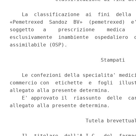
    La  classificazione  ai  fini  della  
«Pemetrexed  Sandoz  BV»  (pemetrexed)  e'
soggetto   a    prescrizione    medica    
esclusivamente  inambiente  ospedaliero  o
assimilabile (OSP). 

                              Stampati 

    Le confezioni della specialita' medici
commercio con  etichette  e  fogli  illust
allegato alla presente determina. 

    E' approvato il  riassunto  delle  car
allegato alla presente determina. 

                         Tutela brevettual
    Il  titolare  dell'A.I.C.  del  farmac