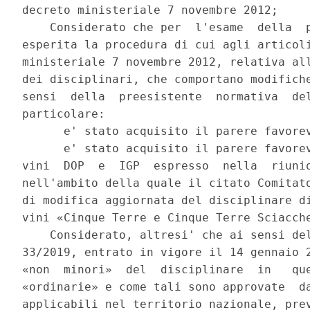
decreto ministeriale 7 novembre 2012; 

    Considerato che per  l'esame  della  p
esperita la procedura di cui agli articoli
ministeriale 7 novembre 2012, relativa all
dei disciplinari, che comportano modifiche
sensi  della  preesistente  normativa  del
particolare: 

      e' stato acquisito il parere favorev
      e' stato acquisito il parere favorev
vini  DOP  e  IGP  espresso  nella  riunio
nell'ambito della quale il citato Comitato
di modifica aggiornata del disciplinare di
vini «Cinque Terre e Cinque Terre Sciacche
    Considerato, altresi' che ai sensi del
33/2019, entrato in vigore il 14 gennaio 2
«non  minori»  del  disciplinare  in   que
«ordinarie» e come tali sono approvate  da
applicabili nel territorio nazionale, prev