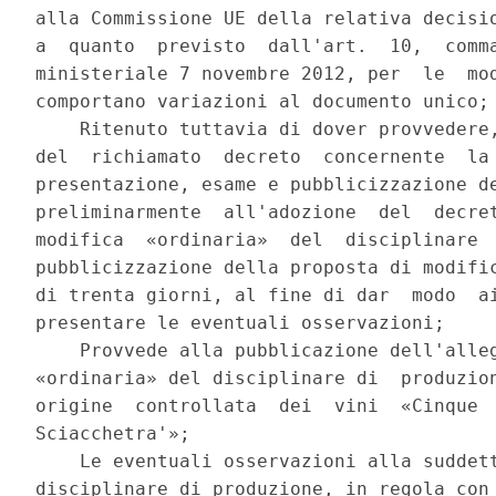
alla Commissione UE della relativa decisio
a  quanto  previsto  dall'art.  10,  comma
ministeriale 7 novembre 2012, per  le  mod
comportano variazioni al documento unico; 
    Ritenuto tuttavia di dover provvedere,
del  richiamato  decreto  concernente  la 
presentazione, esame e pubblicizzazione de
preliminarmente  all'adozione  del  decret
modifica  «ordinaria»  del  disciplinare  
pubblicizzazione della proposta di modific
di trenta giorni, al fine di dar  modo  ai
presentare le eventuali osservazioni; 

    Provvede alla pubblicazione dell'alleg
«ordinaria» del disciplinare di  produzion
origine  controllata  dei  vini  «Cinque  
Sciacchetra'»; 

    Le eventuali osservazioni alla suddett
disciplinare di produzione, in regola con 