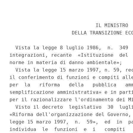
                             IL MINISTRO 

                     DELLA TRANSIZIONE ECO
  Vista la legge 8 luglio 1986,  n.  349  
integrazioni, recante  «Istituzione  del  
norme in materia di danno ambientale»; 

  Vista la legge 15 marzo 1997, n. 59, rec
il conferimento di funzioni e compiti alle
per  la   riforma   della   pubblica   amm
semplificazione amministrativa» e in parti
per il razionalizzare l'ordinamento dei Mi
  Visto il decreto  legislativo  30  lugli
«Riforma dell'organizzazione del Governo, 
legge 15 marzo 1997,  n.  59»,  ed  in  pa
individua  le  funzioni  e  i   compiti   