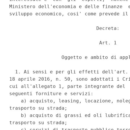
Ministero dell'economia e delle finanze  e
sviluppo economico, cosi' come prevede il 
                              Decreta: 

                               Art. 1 

                  Oggetto e ambito di appl
  1. Ai sensi e per gli effetti dell'art. 
18 aprile 2016, n. 50, sono adottati i Cri
cui all'allegato 1, parte integrante del  
seguenti forniture e servizi: 

    a) acquisto, leasing, locazione, noleg
trasporto su strada; 

    b) acquisto di grassi ed oli lubrifica
trasporto su strada; 

    c) servizi di trasporto pubblico terre