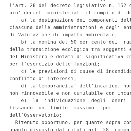
l'art. 28 del decreto legislativo n. 152 d
piu' decreti ministeriali il compito di de
    a) la designazione dei componenti dell
ciascuna delle amministrazioni e degli ent
di Valutazione di impatto ambientale; 

    b) la nomina del 50 per cento dei  rap
della transizione ecologica tra soggetti e
del Ministero e dotati di significativa co
per l'esercizio delle funzioni; 

    c) le previsioni di cause di incandida
conflitto di interessi; 

    d) la temporaneita' dell'incarico, non
non rinnovabile e non cumulabile con incar
    e)  la  individuazione  degli  oneri  
fissando  un  limite  massimo   per   i   
dell'Osservatorio; 

  Ritenuto opportuno, per quanto sopra con
quanto disposto dal citato art. 28, comma 